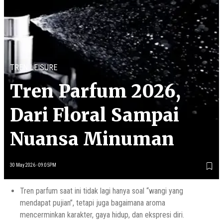
TREN LEISURE
Tren Parfum 2026,
Dari Floral Sampai
Nuansa Minuman
30 May 2026 - 09:05PM
Tren parfum saat ini tidak lagi hanya soal “wangi yang
mendapat pujian”, tetapi juga bagaimana aroma
mencerminkan karakter, gaya hidup, dan ekspresi diri.