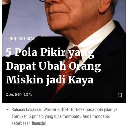
TREN INSPIRASI
5 Pola Pikir yang
Dapat Ubah Orang
Miskin jadi Kaya
02 Aug 2025 - 12:00PM
Rahasia kekayaan Warren Buffett terletak pada pola pikirnya.
Temukan 5 prinsip yang bisa membantu Anda mencapai
kebebasan finansial.