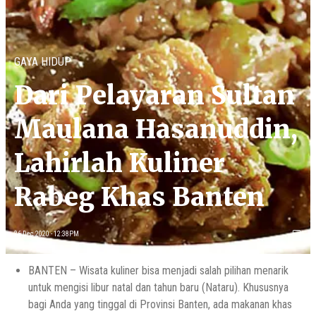
GAYA HIDUP
Dari Pelayaran Sultan
Maulana Hasanuddin,
Lahirlah Kuliner
Rabeg Khas Banten
26 Dec 2020 - 12:38PM
BANTEN – Wisata kuliner bisa menjadi salah pilihan menarik
untuk mengisi libur natal dan tahun baru (Nataru). Khususnya
bagi Anda yang tinggal di Provinsi Banten, ada makanan khas