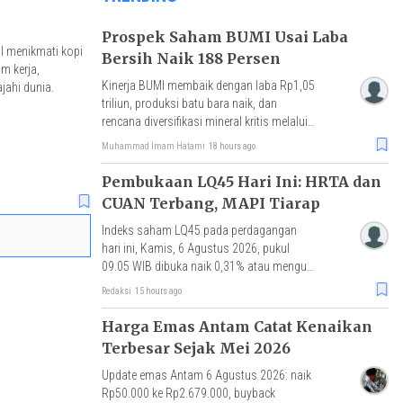
Prospek Saham BUMI Usai Laba
l menikmati kopi
Bersih Naik 188 Persen
m kerja,
Kinerja BUMI membaik dengan laba Rp1,05
jahi dunia.
triliun, produksi batu bara naik, dan
rencana diversifikasi mineral kritis melalui
akuisisi Loyal Metals.
Muhammad Imam Hatami
18 hours ago
Pembukaan LQ45 Hari Ini: HRTA dan
CUAN Terbang, MAPI Tiarap
Indeks saham LQ45 pada perdagangan
hari ini, Kamis, 6 Agustus 2026, pukul
09.05 WIB dibuka naik 0,31% atau menguat
2 poin ke level 635,97.
Redaksi
15 hours ago
Harga Emas Antam Catat Kenaikan
Terbesar Sejak Mei 2026
Update emas Antam 6 Agustus 2026: naik
Rp50.000 ke Rp2.679.000, buyback