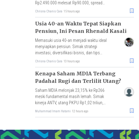
Rp2.490.000 melesat Rp90.000, spread
Rp189.000 tersempit sejak awal April 2026.
Chrisna Chanis Cara
15 hours ago
Usia 40-an Waktu Tepat Siapkan
Pensiun, Ini Pesan Rhenald Kasali
Memasuki usia 40-an menjadi waktu ideal
menyiapkan pensiun. Simak strategi
investasi, diversifikasi bisnis, dan tips
Rhenald Kasali agar tetap produktif di hari
Chrisna Chanis Cara
13 hours ago
tua.
Kenapa Saham MDIA Terbang
Padahal Rugi dan Terlilit Utang?
Saham MDIA melonjak 23,15% ke Rp266
meski fundamental masih lemah. Simak
kinerja ANTV, utang PKPU Rp1,02 triliun,
hingga status UMA dari BEI.
Muhammad Imam Hatami
12 hours ago