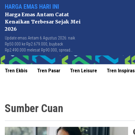
HARGA EMAS HARI INI
Harga Emas Antam Catat
Kenaikan Terbesar Sejak Mei
2026
Update emas Antam 6 Agustus 2026: naik
Rp50.000 ke Rp2.679.000, buyback
Rp2.490.000 melesat Rp90.000, spread
Rp189.000 tersempit sejak awal April 2026.
Tren Ekbis
Tren Pasar
Tren Leisure
Tren Inspiras
Sumber Cuan