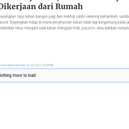
Dikerjaan dari Rumah
ayangkan saja, kalian bangun pagi dan melihat saldo rekening bertambah, sambi
avorit. Bayangkan hidup di mana penghasilan kalian tidak lagi bergantung pada ja
elainkan terus mengalir saat kalian mengejar hobi, passion, atau bahkan menjela
istika Safara Setianda
06 Jun 2025 - 05:03PM
othing more to load