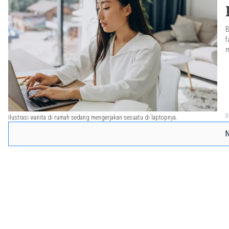
B
f
m
D
Ilustrasi wanita di rumah sedang mengerjakan sesuatu di laptopnya.
N