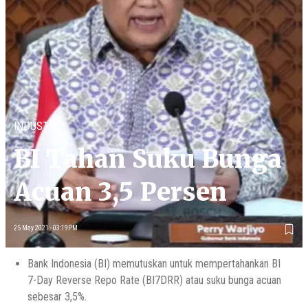
INDUSTRI
BI Tahan Suku Bunga
Acuan 3,5 Persen
25 May 2021 - 03:19PM
Bank Indonesia (BI) memutuskan untuk mempertahankan BI
7-Day Reverse Repo Rate (BI7DRR) atau suku bunga acuan
sebesar 3,5%.