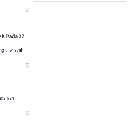
k Pada 27
g di wilayah
ndaraan