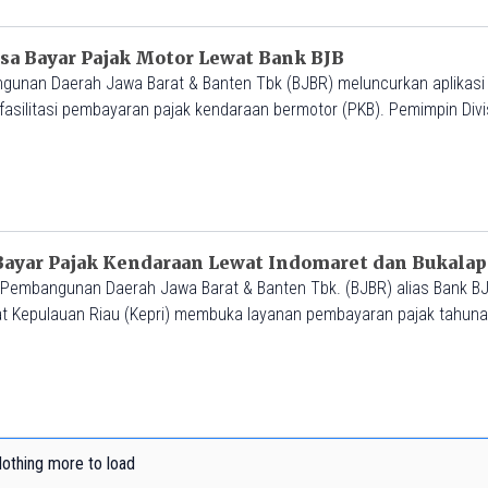
a Bayar Pajak Motor Lewat Bank BJB
unan Daerah Jawa Barat & Banten Tbk (BJBR) meluncurkan aplikasi
silitasi pembayaran pajak kendaraan bermotor (PKB). Pemimpin Divi
rtoto mengatakan, perluasan kanal pembayaran ini merupakan optimal
, perseroan juga mendukung potensi pendapatan daerah, yang bersumb
ayar Pajak Kendaraan Lewat Indomaret dan Bukala
embangunan Daerah Jawa Barat & Banten Tbk. (BJBR) alias Bank BJ
 Kepulauan Riau (Kepri) membuka layanan pembayaran pajak tahun
apak. Pimpinan Divisi Corporate Secretary Widi Hartoto Bank BJB me
erlaku untuk Pajak Kendaraan Bermotor (PKB), Sumbangan Wajib Dana
othing more to load