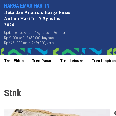
HARGA EMAS HARI INI
Data dan Analisis Harga Emas
Antam Hari Ini 7 Agustus
2026
Update emas Antam 7 Agustus 2026: turun
Rp29.000 ke Rp2.650.000, buyback
Rp2.461.000 turun Rp29.000, spread
Rp189.000 stabil di level terbaik sejak April
2026.
Tren Ekbis
Tren Pasar
Tren Leisure
Tren Inspiras
Stnk