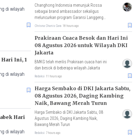
Changhong Indonesia menunjuk Rossa
g di wilayah
sebagai brand ambassador sekaligus
meluncurkan program Garansi Langgeng
dengan perlindungan produk hingga 25
Chrisna Chanis Cara
18 hours ago
tahun.
Prakiraan Cuaca Besok dan Hari Ini
08 Agustus 2026 untuk Wilayah DKI
Jakarta
ari Ini, 1
BMKG telah merilis Prakiraan cuaca hari ini
dan besok di beberapa wilayah Jakarta
g di wilayah
Redaksi
11 hours ago
Harga Sembako di DKI Jakarta Sabtu,
08 Agustus 2026, Daging Kambing
Naik, Bawang Merah Turun
Harga Sembako di DKI Jakarta Sabtu, 08
abek Hari
Agustus 2026, Daging Kambing Naik,
Bawang Merah Turun
g di wilayah
Redaksi
7 hours ago