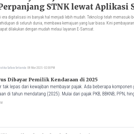
Perpanjang STNK lewat Aplikasi
i era digitalisasi ini banyak hal menjadi lebih mudah. Teknologi telah memasuki 
ehidupan di seluruh dunia, membawa kemajuan yang luar biasa. Kini pembayara
apat dilakukan dengan mudah melaui layanan E-Samsat.
istika Safara Setianda
08 Mar 2025 - 02:00PM
rus Dibayar Pemilik Kendaraan di 2025
 tak lepas dari kewajiban membayar pajak. Ada beberapa komponen 
raan di tahun mendatang (2025). Mulai dari pajak PKB, BBKNB, PPN, hi
t ini beberapa pajak kendaraan yang harus dibayar pada 2025. Yuk, si
1AM