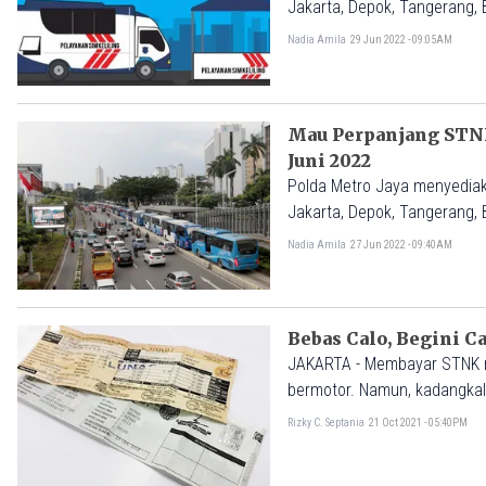
Jakarta, Depok, Tangerang,
Nadia Amila
29 Jun 2022 - 09:05AM
Mau Perpanjang STNK
Juni 2022
Polda Metro Jaya menyediak
Jakarta, Depok, Tangerang, 
Nadia Amila
27 Jun 2022 - 09:40AM
Bebas Calo, Begini 
JAKARTA - Membayar STNK me
bermotor. Namun, kadangkala
Rizky C. Septania
21 Oct 2021 - 05:40PM