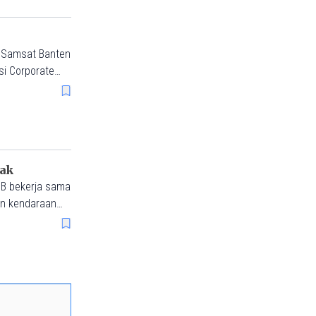
 Samsat Banten
si Corporate
isasi layanan
er dari PKB.
pak
B bekerja sama
an kendaraan
ngatakan
 […]