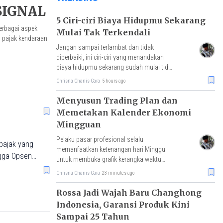
 SIGNAL
5 Ciri-ciri Biaya Hidupmu Sekarang
berbagai aspek
Mulai Tak Terkendali
n pajak kendaraan
Jangan sampai terlambat dan tidak
diperbaiki, ini ciri-ciri yang menandakan
biaya hidupmu sekarang sudah mulai tidak
terkendali.
Chrisna Chanis Cara
5 hours ago
Menyusun Trading Plan dan
Memetakan Kalender Ekonomi
Mingguan
Pelaku pasar profesional selalu
pajak yang
memanfaatkan ketenangan hari Minggu
ngga Opsen
untuk membuka grafik kerangka waktu
mak!
besar dan menandai zona-zona krusial.
Chrisna Chanis Cara
23 minutes ago
Rossa Jadi Wajah Baru Changhong
Indonesia, Garansi Produk Kini
Sampai 25 Tahun