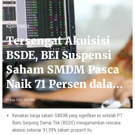
KORPORASI
Tersengat Akuisisi
BSDE, BEI Suspensi
Saham SMDM Pasca
Naik 71 Persen dalam
Sepekan
05 Aug 2024 - 10:01AM
Kenaikan harga saham SMDM yang signifikan ini setelah PT
Bumi Serpong Damai Tbk (BSDE) mengumumkan rencana
akuisisi sebesar 91,99% saham properti itu.