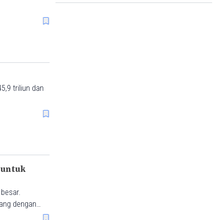
,9 triliun dan
 untuk
 besar.
mbang dengan
euangan yang