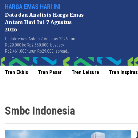
HARGA EMAS HARI INI
Data dan Analisis Harga Emas
Antam Hari Ini 7 Agustus
2026
Update emas Antam 7 Agustus 2026: turun
Rp29.000 ke Rp2.650.000, buyback
Rp2.461.000 turun Rp29.000, spread
Rp189.000 stabil di level terbaik sejak April
2026.
Tren Ekbis
Tren Pasar
Tren Leisure
Tren Inspiras
Smbc Indonesia