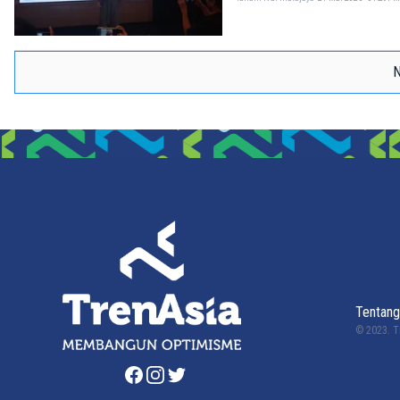
matang.
N
Tentang
© 2023.
T
Facebook
Instagram
Twitter