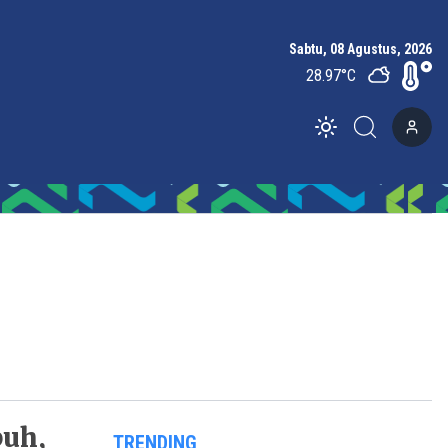
Sabtu, 08 Agustus, 2026
28.97
°C
Toggle theme
buh,
TRENDING