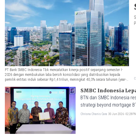
S
P
PT Bank SMBC Indonesia Tbk mencatatkan kinerja positif sepanjang semester I-
2026 dengan membukukan laba bersih konsolidasi yang diatribusikan kepada
C
pemilik entitas induk sebesar Rp1,4 triliun, meningkat 40,3% secara tahunan (year-
on-year/yoy).
SMBC Indonesia Lepas
BTN dan SMBC Indonesia res
strategi beyond mortgage B
Chrisna Chanis Cara
30 Jun 2026 - 02:28P