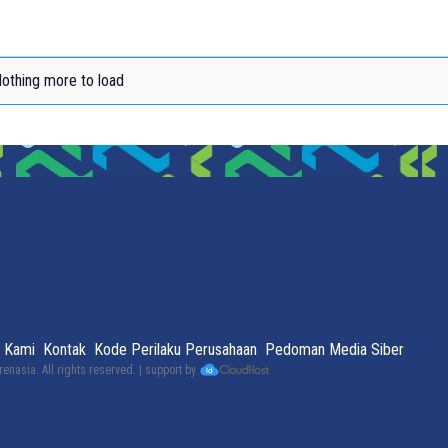
othing more to load
 Kami
Kontak
Kode Perilaku Perusahaan
Pedoman Media Siber
renasia
. All rights reserved. | support by