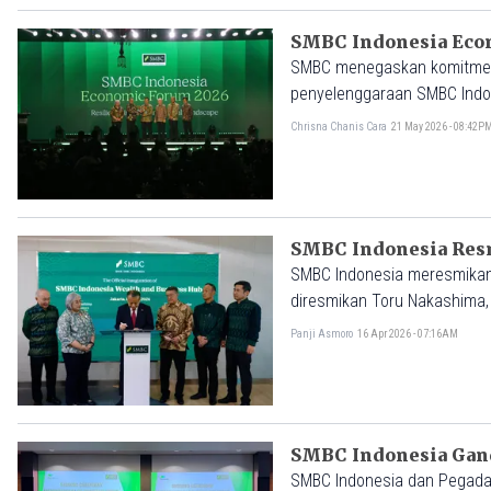
SMBC Indonesia Econ
SMBC menegaskan komitmenn
penyelenggaraan SMBC Indon
Chrisna Chanis Cara
21 May 2026 - 08:42P
SMBC Indonesia Resm
SMBC Indonesia meresmikan 
diresmikan Toru Nakashima,
Panji Asmoro
16 Apr 2026 - 07:16AM
SMBC Indonesia Gan
SMBC Indonesia dan Pegadai