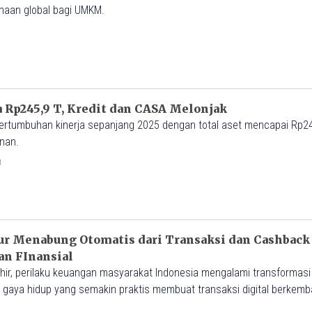
naan global bagi UMKM.
M
 Rp245,9 T, Kredit dan CASA Melonjak
rtumbuhan kinerja sepanjang 2025 dengan total aset mencapai Rp245
unan.
M
tur Menabung Otomatis dari Transaksi dan Cashback
n FInansial
hir, perilaku keuangan masyarakat Indonesia mengalami transformasi
ta gaya hidup yang semakin praktis membuat transaksi digital berke
akin sadar akan pentingnya menabung serta memiliki perencanaan k
M