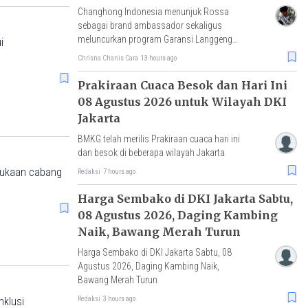
Changhong Indonesia menunjuk Rossa
sebagai brand ambassador sekaligus
meluncurkan program Garansi Langgeng
i
dengan perlindungan produk hingga 25
Chrisna Chanis Cara
13 hours ago
tahun.
Prakiraan Cuaca Besok dan Hari Ini
08 Agustus 2026 untuk Wilayah DKI
Jakarta
BMKG telah merilis Prakiraan cuaca hari ini
dan besok di beberapa wilayah Jakarta
bukaan cabang
Redaksi
7 hours ago
Harga Sembako di DKI Jakarta Sabtu,
08 Agustus 2026, Daging Kambing
Naik, Bawang Merah Turun
Harga Sembako di DKI Jakarta Sabtu, 08
Agustus 2026, Daging Kambing Naik,
Bawang Merah Turun
Redaksi
3 hours ago
nklusi