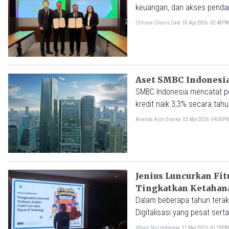
keuangan, dan akses penda
Chrisna Chanis Cara
10 Apr 2026 - 02:48P
Aset SMBC Indonesia
SMBC Indonesia mencatat pe
kredit naik 3,3% secara tah
Ananda Astri Dianka
03 Mar 2026 - 04:00P
Jenius Luncurkan Fi
Tingkatkan Ketahana
Dalam beberapa tahun terak
Digitalisasi yang pesat ser
cepat. Masyarakat pun sem
Idham Nur Indrajaya
21 Mar 2025 - 01:29P