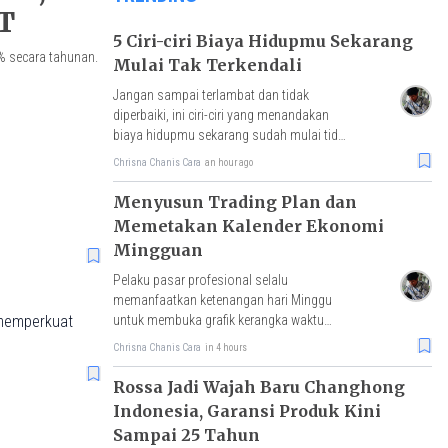
T
5 Ciri-ciri Biaya Hidupmu Sekarang
% secara tahunan.
Mulai Tak Terkendali
Jangan sampai terlambat dan tidak
diperbaiki, ini ciri-ciri yang menandakan
biaya hidupmu sekarang sudah mulai tidak
terkendali.
Chrisna Chanis Cara
an hour ago
Menyusun Trading Plan dan
Memetakan Kalender Ekonomi
Mingguan
Pelaku pasar profesional selalu
memanfaatkan ketenangan hari Minggu
untuk membuka grafik kerangka waktu
 memperkuat
besar dan menandai zona-zona krusial.
Chrisna Chanis Cara
in 4 hours
Rossa Jadi Wajah Baru Changhong
Indonesia, Garansi Produk Kini
Sampai 25 Tahun