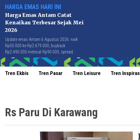
HARGA EMAS HARI INI
Harga Emas Antam Catat
Kenaikan Terbesar Sejak Mei
2026
Update emas Antam 6 Agustus 2026: naik
Rp50.000 ke Rp2.679.000, buyback
Rp2.490.000 melesat Rp90.000, spread
Rp189.000 tersempit sejak awal April 2026.
Tren Ekbis
Tren Pasar
Tren Leisure
Tren Inspiras
Rs Paru Di Karawang