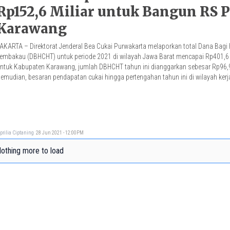
Rp152,6 Miliar untuk Bangun RS P
Karawang
AKARTA – Direktorat Jenderal Bea Cukai Purwakarta melaporkan total Dana Bagi H
embakau (DBHCHT) untuk periode 2021 di wilayah Jawa Barat mencapai Rp401,6 
ntuk Kabupaten Karawang, jumlah DBHCHT tahun ini dianggarkan sebesar Rp96,9 
emudian, besaran pendapatan cukai hingga pertengahan tahun ini di wilayah kerj
elah terkumpul sebesar Rp11,82 triliun […]
prilia Ciptaning
28 Jun 2021 - 12:00PM
othing more to load