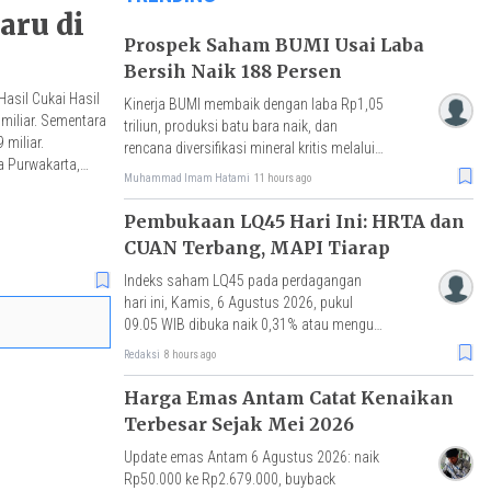
aru di
Prospek Saham BUMI Usai Laba
Bersih Naik 188 Persen
asil Cukai Hasil
Kinerja BUMI membaik dengan laba Rp1,05
miliar. Sementara
triliun, produksi batu bara naik, dan
miliar.
rencana diversifikasi mineral kritis melalui
a Purwakarta,
akuisisi Loyal Metals.
Muhammad Imam Hatami
11 hours ago
Pembukaan LQ45 Hari Ini: HRTA dan
CUAN Terbang, MAPI Tiarap
Indeks saham LQ45 pada perdagangan
hari ini, Kamis, 6 Agustus 2026, pukul
09.05 WIB dibuka naik 0,31% atau menguat
2 poin ke level 635,97.
Redaksi
8 hours ago
Harga Emas Antam Catat Kenaikan
Terbesar Sejak Mei 2026
Update emas Antam 6 Agustus 2026: naik
Rp50.000 ke Rp2.679.000, buyback