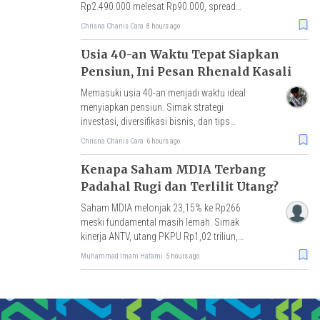
Rp2.490.000 melesat Rp90.000, spread
Rp189.000 tersempit sejak awal April 2026.
Chrisna Chanis Cara
8 hours ago
Usia 40-an Waktu Tepat Siapkan
Pensiun, Ini Pesan Rhenald Kasali
Memasuki usia 40-an menjadi waktu ideal
menyiapkan pensiun. Simak strategi
investasi, diversifikasi bisnis, dan tips
Rhenald Kasali agar tetap produktif di hari
Chrisna Chanis Cara
6 hours ago
tua.
Kenapa Saham MDIA Terbang
Padahal Rugi dan Terlilit Utang?
Saham MDIA melonjak 23,15% ke Rp266
meski fundamental masih lemah. Simak
kinerja ANTV, utang PKPU Rp1,02 triliun,
hingga status UMA dari BEI.
Muhammad Imam Hatami
5 hours ago