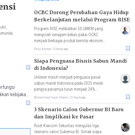
ensi
OCBC Dorong Perubahan Gaya Hidup
Berkelanjutan melalui Program RISE
tri,
Program RISE melibatkan 50 UMKM yang
 menunda
mengolah seragam bekas pakai OCBC
menjadi berbagai produk bernilai ekonomi,
dengan hasil penjualan akan disalurkan
Panji Asmoro
15 hours ago
untuk pembelian benih mangrove.
Siapa Penguasa Bisnis Sabun Mandi
di Indonesia?
Unilever masih menjadi penguasa pasar
sabun mandi Indonesia pada 2025 meski
erfungsi
pangsa pasarnya turun menjadi 24%.
akkan kebijakan
Simak peta persaingan, Top Brand, dan
Muhammad Imam Hatami
12 hours ago
kinerjanya.
3 Skenario Calon Gubernur BI Baru
dan Implikasi ke Pasar
Riset Kiwoom Sekuritas mengulas tiga
skenario calon Gubernur BI. Simak siapa