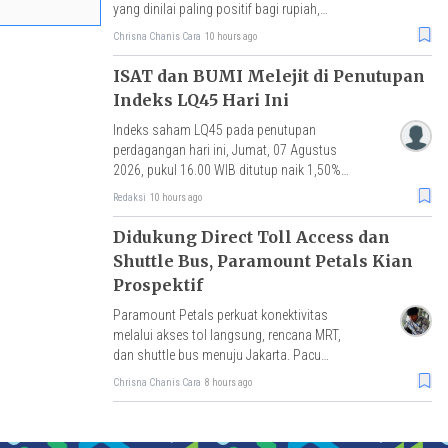
yang dinilai paling positif bagi rupiah,
IHSG, dan arus modal asing.
Chrisna Chanis Cara
10 hours ago
ISAT dan BUMI Melejit di Penutupan
Indeks LQ45 Hari Ini
Indeks saham LQ45 pada penutupan
perdagangan hari ini, Jumat, 07 Agustus
2026, pukul 16.00 WIB ditutup naik 1,50%
atau menguat 9 poin ke level 640,29.
Redaksi
10 hours ago
Didukung Direct Toll Access dan
Shuttle Bus, Paramount Petals Kian
Prospektif
Paramount Petals perkuat konektivitas
melalui akses tol langsung, rencana MRT,
dan shuttle bus menuju Jakarta. Pacu
mobilitas, aktivitas ekonomi, serta nilai
Chrisna Chanis Cara
8 hours ago
investasi properti.