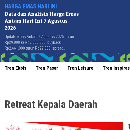
HARGA EMAS HARI INI
Data dan Analisis Harga Emas
Antam Hari Ini 7 Agustus
2026
Update emas Antam 7 Agustus 2026: turun
Rp29.000 ke Rp2.650.000, buyback
Rp2.461.000 turun Rp29.000, spread
Rp189.000 stabil di level terbaik sejak April
2026.
Tren Ekbis
Tren Pasar
Tren Leisure
Tren Inspiras
Retreat Kepala Daerah