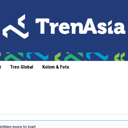
i
Tren Global
Kolom & Foto
othing more to load