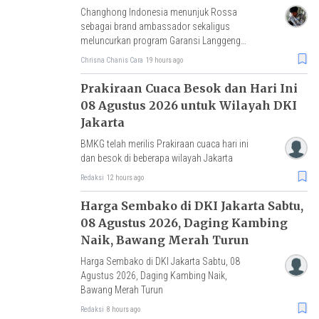
Changhong Indonesia menunjuk Rossa
sebagai brand ambassador sekaligus
meluncurkan program Garansi Langgeng
dengan perlindungan produk hingga 25
Chrisna Chanis Cara
19 hours ago
tahun.
Prakiraan Cuaca Besok dan Hari Ini
08 Agustus 2026 untuk Wilayah DKI
Jakarta
BMKG telah merilis Prakiraan cuaca hari ini
dan besok di beberapa wilayah Jakarta
Redaksi
12 hours ago
Harga Sembako di DKI Jakarta Sabtu,
08 Agustus 2026, Daging Kambing
Naik, Bawang Merah Turun
Harga Sembako di DKI Jakarta Sabtu, 08
Agustus 2026, Daging Kambing Naik,
Bawang Merah Turun
Redaksi
8 hours ago