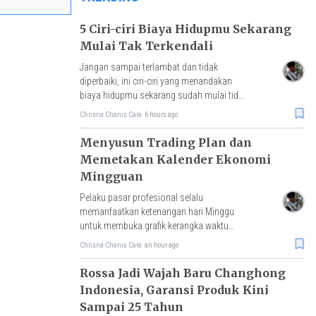
5 Ciri-ciri Biaya Hidupmu Sekarang
Mulai Tak Terkendali
Jangan sampai terlambat dan tidak
diperbaiki, ini ciri-ciri yang menandakan
biaya hidupmu sekarang sudah mulai tidak
terkendali.
Chrisna Chanis Cara
6 hours ago
Menyusun Trading Plan dan
Memetakan Kalender Ekonomi
Mingguan
Pelaku pasar profesional selalu
memanfaatkan ketenangan hari Minggu
untuk membuka grafik kerangka waktu
besar dan menandai zona-zona krusial.
Chrisna Chanis Cara
an hour ago
Rossa Jadi Wajah Baru Changhong
Indonesia, Garansi Produk Kini
Sampai 25 Tahun