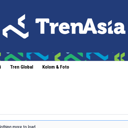
i
Tren Global
Kolom & Foto
othing more to load