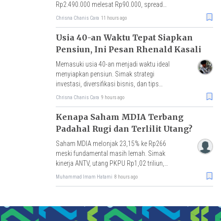
Rp2.490.000 melesat Rp90.000, spread
Rp189.000 tersempit sejak awal April 2026.
Chrisna Chanis Cara
11 hours ago
Usia 40-an Waktu Tepat Siapkan
Pensiun, Ini Pesan Rhenald Kasali
Memasuki usia 40-an menjadi waktu ideal
menyiapkan pensiun. Simak strategi
investasi, diversifikasi bisnis, dan tips
Rhenald Kasali agar tetap produktif di hari
Chrisna Chanis Cara
9 hours ago
tua.
Kenapa Saham MDIA Terbang
Padahal Rugi dan Terlilit Utang?
Saham MDIA melonjak 23,15% ke Rp266
meski fundamental masih lemah. Simak
kinerja ANTV, utang PKPU Rp1,02 triliun,
hingga status UMA dari BEI.
Muhammad Imam Hatami
8 hours ago