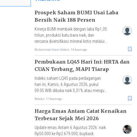
Prospek Saham BUMI Usai Laba
Bersih Naik 188 Persen
Kinerja BUMI membaik dengan laba Rp1,05
triliun, produksi batu bara naik, dan
rencana diversifikasi mineral kritis melalui
akuisisi Loyal Metals.
Muhammad Imam Hatami
14 hours ago
Pembukaan LQ45 Hari Ini: HRTA dan
CUAN Terbang, MAPI Tiarap
Indeks saham LQ45 pada perdagangan
hari ini, Kamis, 6 Agustus 2026, pukul
09.05 WIB dibuka naik 0,31% atau menguat
2 poin ke level 635,97.
Redaksi
11 hours ago
Harga Emas Antam Catat Kenaikan
Terbesar Sejak Mei 2026
Update emas Antam 6 Agustus 2026: naik
Rp50.000 ke Rp2.679.000, buyback