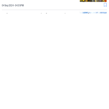
04 Sep 2024 - 04:35PM
Laba PGAS Lampaui Ekspestasi
Pasar, Bagaimana Prospek
Semester II-2024?
31 Aug 2024 - 05:01PM
Load More