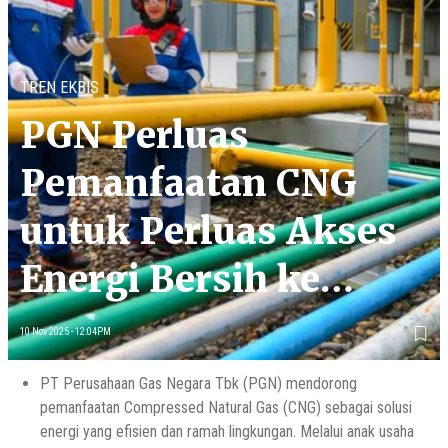
TREN EKBIS
PGN Perluas
Pemanfaatan CNG
untuk Perluas Akses
Energi Bersih ke
Masyarakat
10 Nov 2025 - 12:04PM
PT Perusahaan Gas Negara Tbk (PGN) mendorong
pemanfaatan Compressed Natural Gas (CNG) sebagai solusi
energi yang efisien dan ramah lingkungan. Melalui anak usaha