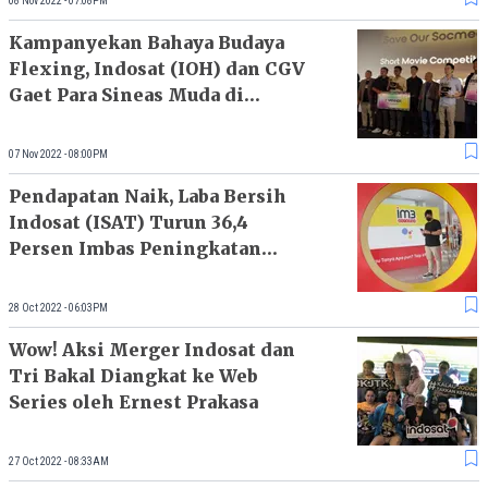
08 Nov 2022 - 07:08PM
Kampanyekan Bahaya Budaya
Flexing, Indosat (IOH) dan CGV
Gaet Para Sineas Muda di
Kompetisi Film Pendek Save
Our Socmed
07 Nov 2022 - 08:00PM
Pendapatan Naik, Laba Bersih
Indosat (ISAT) Turun 36,4
Persen Imbas Peningkatan
Beban
28 Oct 2022 - 06:03PM
Wow! Aksi Merger Indosat dan
Tri Bakal Diangkat ke Web
Series oleh Ernest Prakasa
27 Oct 2022 - 08:33AM