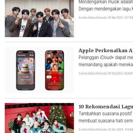
Mendengarkan musik adalah s
Dengan mendengakan lagu K-
bosan selama perjalanan.
Distika Safara Setianda
30 Mar 2025 - 10:1
Apple Perkenalkan A
Pelanggan iCloud+ dapat me
memandang apakah mereka m
Distika Safara Setianda
09 Feb 2025 - 06:06
10 Rekomendasi Lagu
Tambahkan suasana positif 
membuat suasana hati semak
Distika Safara Setianda
22 Dec 2024 - 10:0