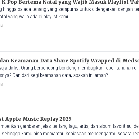
 K-Pop Bertema Natal yang Wajib Masuk Playlist Ta
ang hingga balada tenang yang sempurna untuk didengarkan dengan ten
tal yang wajib ada di playlist kamu!
0AM
dan Keamanan Data Share Spotify Wrapped di Meds
aja dirilis. Orang berbondong-bondong membagikan rapor tahunan di 
isnya? Dan dari segi keamanan data, apakah ini aman?
0AM
st Apple Music Replay 2025
berikan gambaran jelas tentang lagu, artis, dan album favoritmu, d
 sehingga kamu bisa memantau kebiasaan mendengarmu secara real