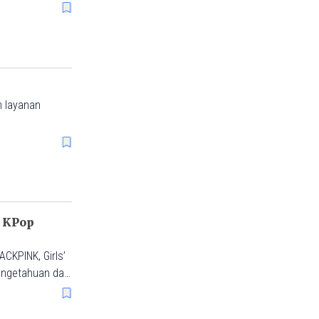
m layanan
m KPop
ACKPINK, Girls’
pengetahuan dan