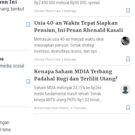
hun Ini
Rp2.490.000 melesat Rp90.000, spread
ang, berikut
Rp189.000 tersempit sejak awal April 2026.
Chrisna Chanis Cara
3 hours ago
Usia 40-an Waktu Tepat Siapkan
Pensiun, Ini Pesan Rhenald Kasali
Memasuki usia 40-an menjadi waktu ideal
menyiapkan pensiun. Simak strategi
investasi, diversifikasi bisnis, dan tips
Rhenald Kasali agar tetap produktif di hari
os
Chrisna Chanis Cara
2 hours ago
tua.
media sosial.
Kenapa Saham MDIA Terbang
Padahal Rugi dan Terlilit Utang?
Saham MDIA melonjak 23,15% ke Rp266
meski fundamental masih lemah. Simak
kinerja ANTV, utang PKPU Rp1,02 triliun,
hingga status UMA dari BEI.
Muhammad Imam Hatami
in 7 minutes
engan
-time.