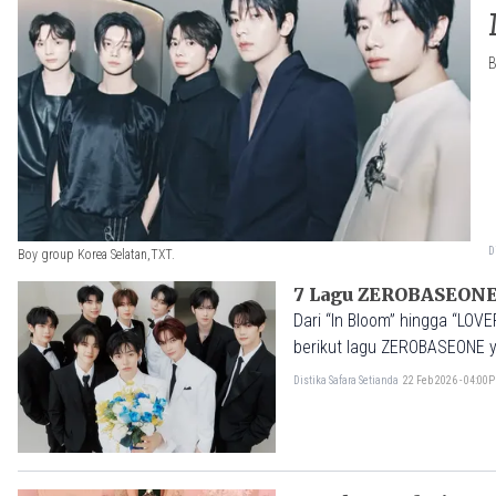
B
D
Boy group Korea Selatan,TXT.
7 Lagu ZEROBASEONE 
Dari “In Bloom” hingga “LO
berikut lagu ZEROBASEONE ya
Distika Safara Setianda
22 Feb 2026 - 04:00