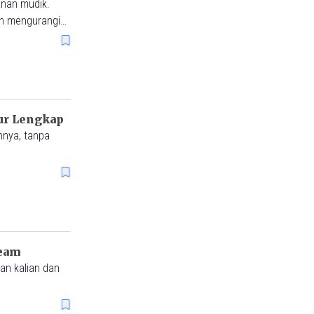
anan mudik.
an mengurangi
ur Lengkap
nnya, tanpa
ream
an kalian dan