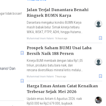
Jalan Terjal Danantara Benahi
gar tidak bosan!
Ringsek BUMN Karya
Danantara mengakui kondisi BUMN Karya
masih babak belur. Simak kinerja terbaru
WIKA, WSKT, PTPP, ADHI, hingga Hutama
Karya beserta strategi restrukturisasi.
Muhammad Imam Hatami
16 hours ago
Prospek Saham BUMI Usai Laba
Bersih Naik 188 Persen
Kinerja BUMI membaik dengan laba Rp1,05
triliun, produksi batu bara naik, dan
manis! Dan
rencana diversifikasi mineral kritis melalui
akuisisi Loyal Metals.
Muhammad Imam Hatami
7 hours ago
Harga Emas Antam Catat Kenaikan
Terbesar Sejak Mei 2026
Update emas Antam 6 Agustus 2026: naik
Rp50.000 ke Rp2.679.000, buyback