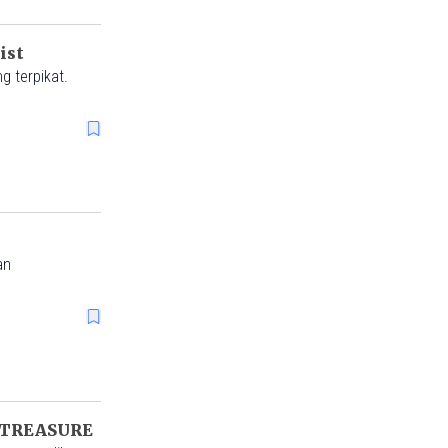
ist
 terpikat.
an
a TREASURE