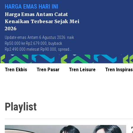
HARGA EMAS HARI INI
Harga Emas Antam Catat
Kenaikan Terbesar Sejak Mei
2026
Update emas Antam 6 Agustus 2026: naik
Rp50.000 ke Rp2.679.000, buyback
Rp2.490.000 melesat Rp90.000, spread
Rp189.000 tersempit sejak awal April 2026.
Tren Ekbis
Tren Pasar
Tren Leisure
Tren Inspiras
Playlist