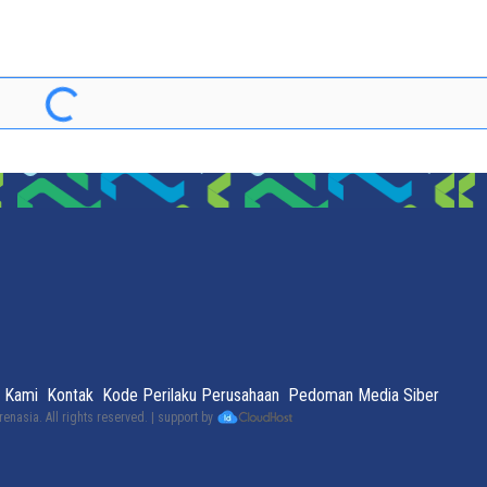
 Kami
Kontak
Kode Perilaku Perusahaan
Pedoman Media Siber
renasia
. All rights reserved. | support by