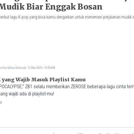
Mudik Biar Enggak Bosan
erikut lagu K-pop yang bisa kamu dengarkan untuk menemani perjalanan mudik a
istika Safara Setianda
15 Mar 2026 - 10:00AM
yang Wajib Masuk Playlist Kamu
VEPOCALYPSE,” ZB1 selalu memberikan ZEROSE beberapa lagu cinta ter
ng wajib ada di playlist-mu!
PM