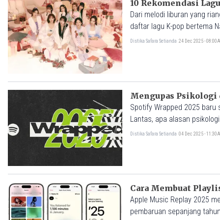
10 Rekomendasi Lagu
Dari melodi liburan yang ri
daftar lagu K-pop bertema Na
Distika Safara Setianda
24 Dec 2025 - 08:0
Mengupas Psikologi 
Spotify Wrapped 2025 baru s
Lantas, apa alasan psikolog
Distika Safara Setianda
04 Dec 2025 - 11:3
Cara Membuat Playli
Apple Music Replay 2025 mem
pembaruan sepanjang tahun