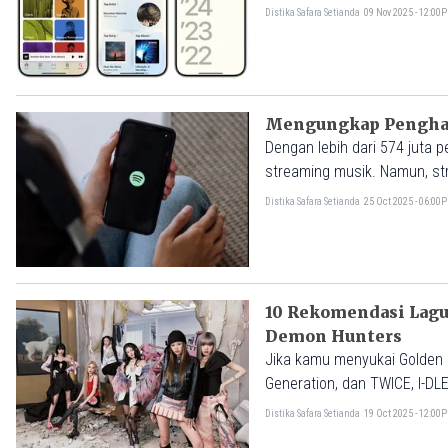
Distika Safara Setianda
09 Nov 2025 - 12:00
Mengungkap Penghasi
Dengan lebih dari 574 juta 
streaming musik. Namun, st
Distika Safara Setianda
25 Oct 2025 - 06:00
10 Rekomendasi Lagu
Demon Hunters
Jika kamu menyukai Golden d
Generation, dan TWICE, I-D
pengalaman K-pop kamu.
Distika Safara Setianda
19 Oct 2025 - 12:00