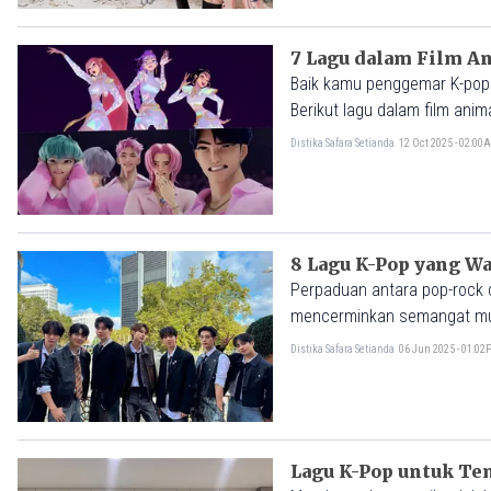
7 Lagu dalam Film A
Baik kamu penggemar K-pop 
Berikut lagu dalam film ani
Distika Safara Setianda
12 Oct 2025 - 02:00
8 Lagu K-Pop yang Wa
Perpaduan antara pop-rock 
mencerminkan semangat m
Distika Safara Setianda
06 Jun 2025 - 01:0
Lagu K-Pop untuk T