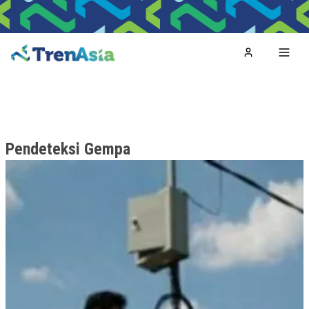
Home
Toggl
Pendeteksi Gempa