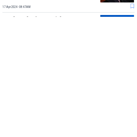
17 Apr 2024 - 08:47AM
Mark Zuckerberg Bajak
Karyawan Google Lewat Email,
Ajak Mereka Gabung ke Meta
27 Mar 2024 - 09:40AM
Load More