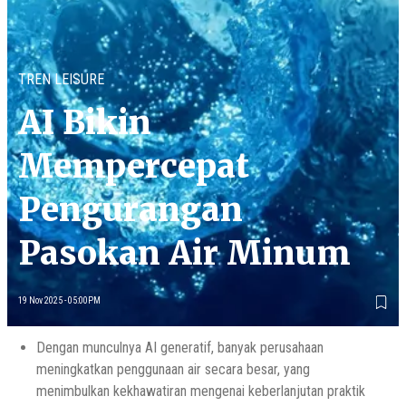
TREN LEISURE
AI Bikin
Mempercepat
Pengurangan
Pasokan Air Minum
19 Nov 2025 - 05:00PM
Dengan munculnya AI generatif, banyak perusahaan
meningkatkan penggunaan air secara besar, yang
menimbulkan kekhawatiran mengenai keberlanjutan praktik