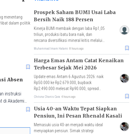
Prospek Saham BUMI Usai Laba
ang menentang
Bersih Naik 188 Persen
ibat dalam politik
Kinerja BUMI membaik dengan laba Rp1,05
triliun, produksi batu bara naik, dan
rencana diversifikasi mineral kritis melalui
akuisisi Loyal Metals.
Muhammad Imam Hatami
8 hours ago
Harga Emas Antam Catat Kenaikan
Terbesar Sejak Mei 2026
Update emas Antam 6 Agustus 2026: naik
nsi Absen
Rp50.000 ke Rp2.679.000, buyback
Rp2.490.000 melesat Rp90.000, spread
n instruksi
Rp189.000 tersempit sejak awal April 2026.
Chrisna Chanis Cara
4 hours ago
t di Akademi
Usia 40-an Waktu Tepat Siapkan
Pensiun, Ini Pesan Rhenald Kasali
Memasuki usia 40-an menjadi waktu ideal
menyiapkan pensiun. Simak strategi