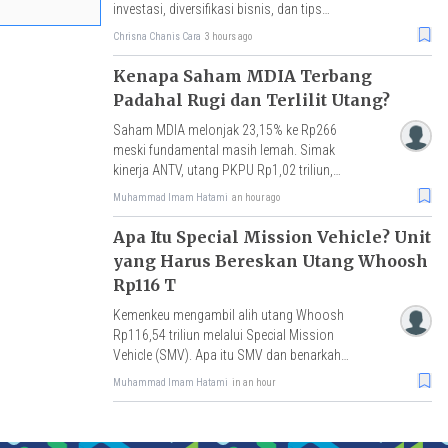
investasi, diversifikasi bisnis, dan tips
Rhenald Kasali agar tetap produktif di hari
Chrisna Chanis Cara
3 hours ago
tua.
Kenapa Saham MDIA Terbang
Padahal Rugi dan Terlilit Utang?
Saham MDIA melonjak 23,15% ke Rp266
meski fundamental masih lemah. Simak
kinerja ANTV, utang PKPU Rp1,02 triliun,
hingga status UMA dari BEI.
Muhammad Imam Hatami
an hour ago
Apa Itu Special Mission Vehicle? Unit
yang Harus Bereskan Utang Whoosh
Rp116 T
Kemenkeu mengambil alih utang Whoosh
Rp116,54 triliun melalui Special Mission
Vehicle (SMV). Apa itu SMV dan benarkah
skema ini tidak membebani APBN?
Muhammad Imam Hatami
in an hour