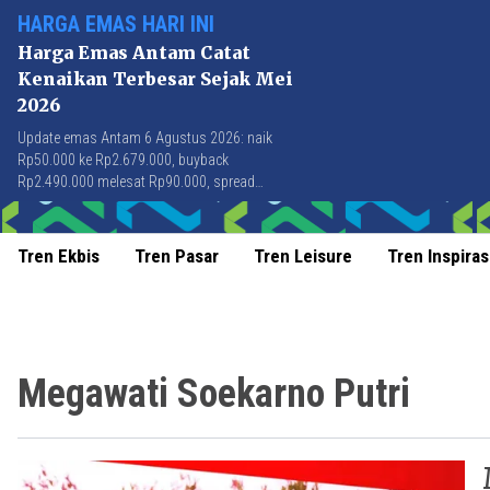
HARGA EMAS HARI INI
Harga Emas Antam Catat
Kenaikan Terbesar Sejak Mei
2026
Update emas Antam 6 Agustus 2026: naik
Rp50.000 ke Rp2.679.000, buyback
Rp2.490.000 melesat Rp90.000, spread
Rp189.000 tersempit sejak awal April 2026.
Tren Ekbis
Tren Pasar
Tren Leisure
Tren Inspiras
Megawati Soekarno Putri