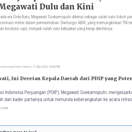
Megawati Dulu dan Kini
ada era Orde Baru, Megawati Soekarnoputri dikenal sebagai salah satu tokoh y
ominasi militer dalam pemerintahan. Dwifungsi ABRI, yang memungkinkan TNI terl
an birokrasi sipil, menjadi salah satu kebijakan yang kerap dikritiknya.
uhammad Imam Hatami
21 Mar 2025 - 06:00PM
ati, Ini Deretan Kepala Daerah dari PDIP yang Pote
i Indonesia Perjuangan (PDIP), Megawati Soekarnoputri, mengeluarka
ah dan kader partainya untuk menunda keberangkatan ke acara retrea
02:04PM