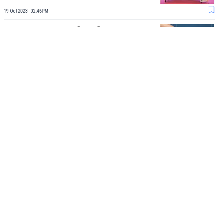
19 Oct 2023 - 02:46PM
Tren Harga Rumah pada
September 2023 Mengalami
Peningkatan
18 Oct 2023 - 01:31PM
Load More