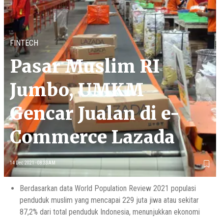
FINTECH
Pasar Muslim RI
Jumbo, UMKM
Gencar Jualan di e-
Commerce Lazada
14 Dec 2021 - 08:33AM
Berdasarkan data World Population Review 2021 populasi
penduduk muslim yang mencapai 229 juta jiwa atau sekitar
87,2% dari total penduduk Indonesia, menunjukkan ekonomi