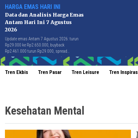
HARGA EMAS HARI INI
Data dan Analisis Harga Emas
Antam Hari Ini 7 Agustus
2026
Update emas Antam 7 Agustus 2026: turun
Rp29.000 ke Rp2.650.000, buyback
Rp2.461.000 turun Rp29.000, spread
Rp189.000 stabil di level terbaik sejak April
2026.
Tren Ekbis
Tren Pasar
Tren Leisure
Tren Inspiras
Kesehatan Mental