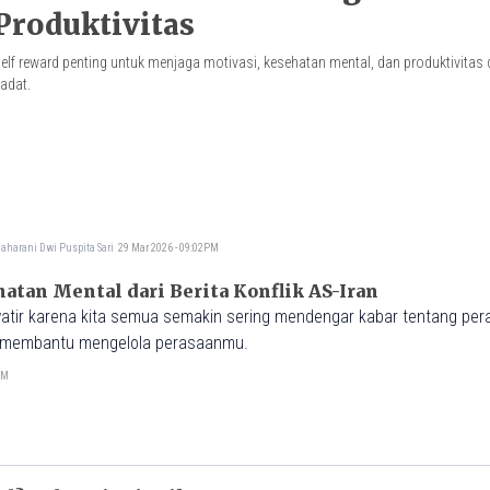
Produktivitas
elf reward penting untuk menjaga motivasi, kesehatan mental, dan produktivitas d
adat.
aharani Dwi Puspita Sari
29 Mar 2026 - 09:02PM
atan Mental dari Berita Konflik AS-Iran
ir karena kita semua semakin sering mendengar kabar tentang pera
at membantu mengelola perasaanmu.
PM