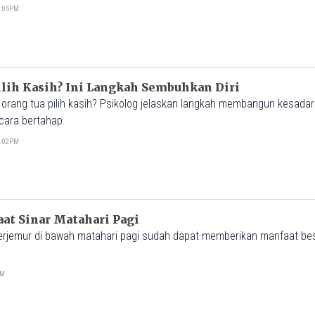
02:05PM
lih Kasih? Ini Langkah Sembuhkan Diri
orang tua pilih kasih? Psikolog jelaskan langkah membangun kesadara
ecara bertahap.
04:02PM
aat Sinar Matahari Pagi
erjemur di bawah matahari pagi sudah dapat memberikan manfaat bes
PM