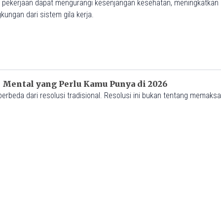
 pekerjaan dapat mengurangi kesenjangan kesehatan, meningkatkan 
ungan dari sistem gila kerja.
M
n Mental yang Perlu Kamu Punya di 2026
rbeda dari resolusi tradisional. Resolusi ini bukan tentang memaksak
uanya sekaligus.
0AM
ikan Holistik Lewat Komunikasi, Akademik, dan Em
yang semakin cepat, North Jakarta Intercultural School (NJIS) menek
tara komunikasi yang sehat, kekuatan akademik, dan kesejahteraan
ini mampu menciptakan lingkungan belajar yang aman, suportif, dan r
2:01AM