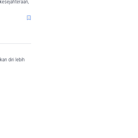
kesejahteraan,
an diri lebih
osional
ankan
 emosional
elevan dengan