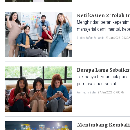
Ketika Gen Z Tolak I
Menghindari peran kepemimpi
manajerial demi mental, ke
Distika Safara Setianda
29 Jan 2026 - 06:3
Berapa Lama Sebaik
Tak hanya berdampak pada k
permasalahan sosial.
Amirudin Zuhri
27 Jan 2026 - 07:03PM
Menimbang Kembali