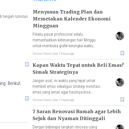
Menyusun Trading Plan dan
i tengah rutinitas
Memetakan Kalender Ekonomi
Mingguan
Pelaku pasar profesional selalu
memanfaatkan ketenangan hari Minggu
untuk membuka grafik kerangka waktu
besar dan menandai zona-zona krusial.
Chrisna Chanis Cara
14 hours ago
Kapan Waktu Tepat untuk Beli Emas?
Simak Strateginya
Jangan asal, ini waktu yang tepat untuk
ng. Berikut
membeli emas sekaligus strategi investasi
emas yang aman agar hasilnya bisa
optimal.
Chrisna Chanis Cara
11 hours ago
7 Saran Renovasi Rumah agar Lebih
Sejuk dan Nyaman Ditinggali
Dengan beberapa langkah renovasi yang