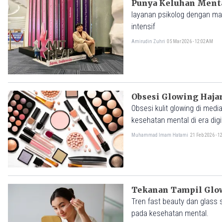
Punya Keluhan Menta
layanan psikolog dengan ma
intensif
Amirudin Zuhri
05 Mar 2026 - 12:02AM
Obsesi Glowing Hajar
Obsesi kulit glowing di med
kesehatan mental di era digi
Muhammad Imam Hatami
21 Feb 2026 - 
Tekanan Tampil Glow
Tren fast beauty dan glass s
pada kesehatan mental.