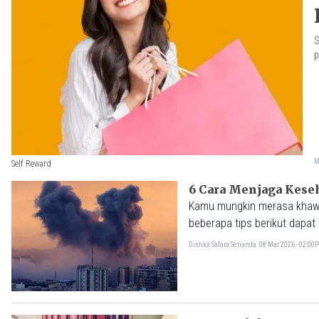
S
p
M
Self Reward
6 Cara Menjaga Keseh
Kamu mungkin merasa khawat
beberapa tips berikut dap
Distika Safara Setianda
08 Mar 2026 - 02:00