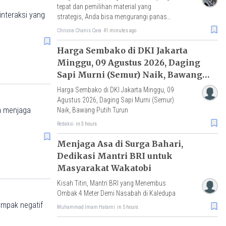
tepat dan pemilihan material yang
nteraksi yang
strategis, Anda bisa mengurangi panas
yang masuk ke dalam.
Chrisna Chanis Cara
41 minutes ago
Harga Sembako di DKI Jakarta
Minggu, 09 Agustus 2026, Daging
Sapi Murni (Semur) Naik, Bawang
Putih Turun
Harga Sembako di DKI Jakarta Minggu, 09
Agustus 2026, Daging Sapi Murni (Semur)
ra menjaga
Naik, Bawang Putih Turun
Redaksi
in 3 hours
Menjaga Asa di Surga Bahari,
Dedikasi Mantri BRI untuk
Masyarakat Wakatobi
Kisah Titin, Mantri BRI yang Menembus
Ombak 4 Meter Demi Nasabah di Kaledupa
dampak negatif
Muhammad Imam Hatami
in 5 hours