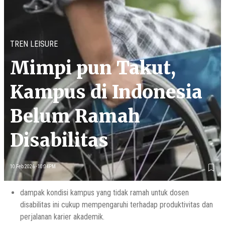
TREN LEISURE
Mimpi pun Takut,
Kampus di Indonesia
Belum Ramah
Disabilitas
10 Feb 2026 - 10:04PM
dampak kondisi kampus yang tidak ramah untuk dosen
disabilitas ini cukup mempengaruhi terhadap produktivitas dan
perjalanan karier akademik.