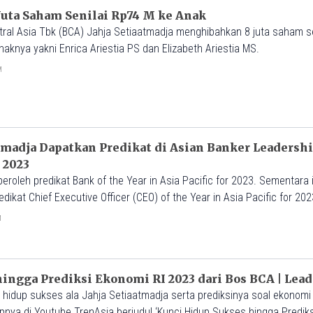
Juta Saham Senilai Rp74 M ke Anak
tral Asia Tbk (BCA) Jahja Setiaatmadja menghibahkan 8 juta saham s
aknya yakni Enrica Ariestia PS dan Elizabeth Ariestia MS.
M
tmadja Dapatkan Predikat di Asian Banker Leadersh
 2023
roleh predikat Bank of the Year in Asia Pacific for 2023. Sementara i
dikat Chief Executive Officer (CEO) of the Year in Asia Pacific for 202
M
ingga Prediksi Ekonomi RI 2023 dari Bos BCA | Leade
idup sukses ala Jahja Setiaatmadja serta prediksinya soal ekonomi 
nya di Youtube TrenAsia berjudul ‘Kunci Hidup Sukses hingga Predik