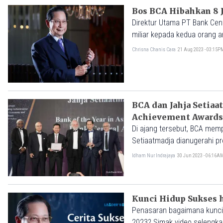
Bos BCA Hibahkan 8 
Direktur Utama PT Bank Cen
miliar kepada kedua orang an
Chrisna Chanis Cara
21 Aug 2023 - 03:15P
BCA dan Jahja Setiaa
Achievement Awards
Di ajang tersebut, BCA mempe
Setiaatmadja dianugerahi pre
Idham Nur Indrajaya
30 Jun 2023 - 06:16A
Kunci Hidup Sukses h
Penasaran bagaimana kunci h
2023? Simak video selengkap