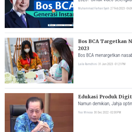
dari Bos BCA Jahja Setiaatma
Muhammad Farhan Syah
27 Feb 2023 - 06
Bos BCA Targetkan N
2023
Bos BCA menargetkan nasabah
Laila Ramdhini
31 Jan 2023 - 01:21PM
Edukasi Produk Digit
Namun demikian, Jahja optim
Yosi Winosa
30 Dec 2022 - 02:00PM