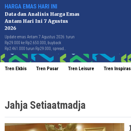
HARGA EMAS HARI INI
Data dan Analisis Harga Emas
Antam Hari Ini 7 Agustus
2026
Update emas Antam 7 Agustus 2026: turun
Rp29.000 ke Rp2.650.000, buyback
Rp2.461.000 turun Rp29.000, spread
Rp189.000 stabil di level terbaik sejak April
2026.
Tren Ekbis
Tren Pasar
Tren Leisure
Tren Inspiras
Jahja Setiaatmadja