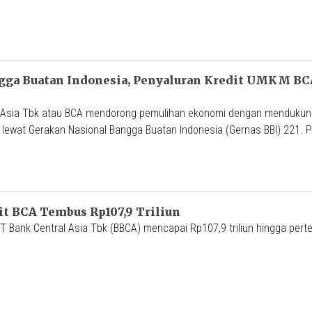
M
ampai 7 April 2021. Secara akumulatif, Jahja […]
ga Buatan Indonesia, Penyaluran Kredit UMKM BC
 Asia Tbk atau BCA mendorong pemulihan ekonomi dengan mendukun
lewat Gerakan Nasional Bangga Buatan Indonesia (Gernas BBI) 221. 
madja mengatakan, gerakan tersebut sejalan dengan komitmen perser
ekonomi nasional. “Kolaborasi bakal mendorong masyarakat untuk s
dan […]
it BCA Tembus Rp107,9 Triliun
t PT Bank Central Asia Tbk (BBCA) mencapai Rp107,9 triliun hingga per