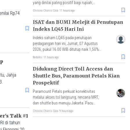
yang dinilai paling positif bagi rupiah,
IHSG, dan arus modal asing.
Chrisna Chanis Cara
11 hours ago
enilai Rp74
ISAT dan BUMI Melejit di Penutupan
Indeks LQ45 Hari Ini
Indeks saham LQ45 pada penutupan
perdagangan hari ini, Jumat, 07 Agustus
2026, pukul 16.00 WIB ditutup naik 1,50%
atau menguat 9 poin ke level 640,29.
Redaksi
11 hours ago
ip
Didukung Direct Toll Access dan
tu, Jahja
Shuttle Bus, Paramount Petals Kian
3.
Prospektif
Paramount Petals perkuat konektivitas
melalui akses tol langsung, rencana MRT,
dan shuttle bus menuju Jakarta. Pacu
mobilitas, aktivitas ekonomi, serta nilai
Chrisna Chanis Cara
9 hours ago
investasi properti.
r's Talk #1
RI di tahun
si Ekonomi 2023