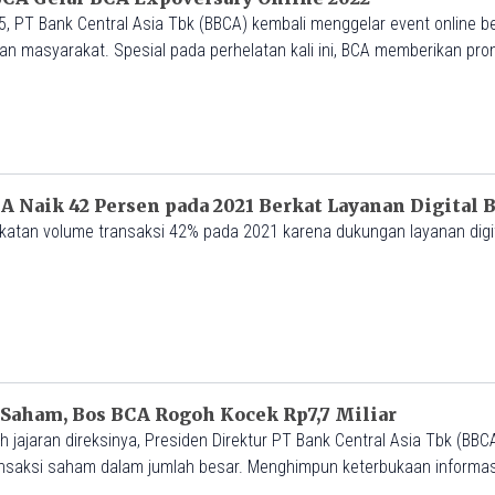
, PT Bank Central Asia Tbk (BBCA) kembali menggelar event online b
n masyarakat. Spesial pada perhelatan kali ini, BCA memberikan pro
 Kredit Kendaraan Bermotor (KKB), Kredit Pemilikan Rumah (KPR), da
 Naik 42 Persen pada 2021 Berkat Layanan Digital 
atan volume transaksi 42% pada 2021 karena dukungan layanan digit
M
 Saham, Bos BCA Rogoh Kocek Rp7,7 Miliar
 jajaran direksinya, Presiden Direktur PT Bank Central Asia Tbk (BBCA
nsaksi saham dalam jumlah besar. Menghimpun keterbukaan informasi
2021, Jahja diketahui membeli saham perseroan secara bertahap seban