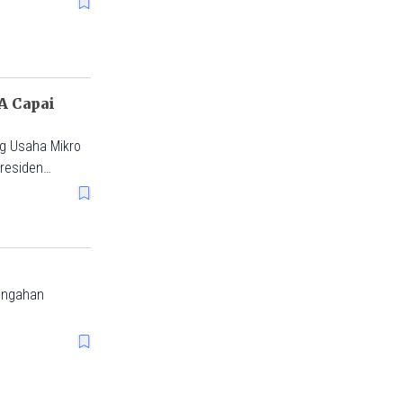
A Capai
g Usaha Mikro
Presiden
oan untuk
emakin
tengahan