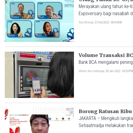
Merayakan ulang tahun ke-65
Expoversary bagi nasabah da
untuk setiap penawaran atas
Yosi Winosa
25 Feb 2022 - 08:04AM
Motor (KSM).
Volume Transaksi BCA
Bank BCA mengalami peningk
Idham Nur Indrajaya
28 Jan 2022 - 03:03P
Borong Ratusan Ribu
JAKARTA – Mengikuti langkah
Setiaatmadja melakukan tra
Indonesia, Minggu 11 April 