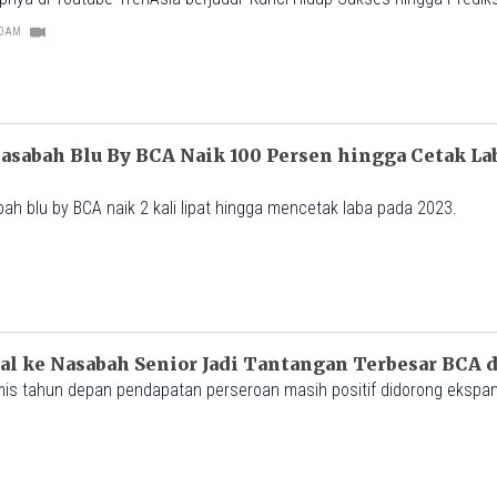
dja| Leader's Talk #1 ‘.
:00AM
asabah Blu By BCA Naik 100 Persen hingga Cetak La
 blu by BCA naik 2 kali lipat hingga mencetak laba pada 2023.
al ke Nasabah Senior Jadi Tantangan Terbesar BCA d
is tahun depan pendapatan perseroan masih positif didorong ekspans