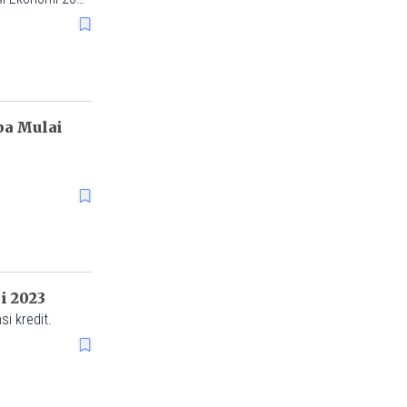
ba Mulai
i 2023
i kredit.