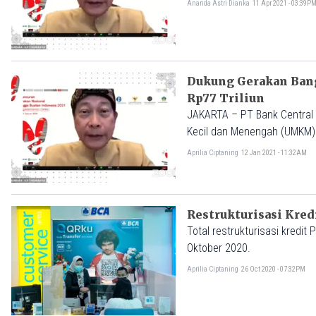
Ananda Astri Dianka
11 Apr 2021 - 03:39P
dalam rentang 1 April 2-21 s
Dukung Gerakan Bang
Rp77 Triliun
JAKARTA – PT Bank Central
Kecil dan Menengah (UMKM) 
Direktur BCA Jahja Setiaat
Aprilia Ciptaning
12 Jan 2021 - 11:32AM
meningkatkan pertumbuhan 
mencintai, mengembangkan, 
Restrukturisasi Kred
Total restrukturisasi kredi
Oktober 2020.
Aprilia Ciptaning
26 Oct 2020 - 07:32PM