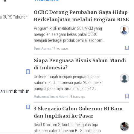
OCBC Dorong Perubahan Gaya Hidup
ada RUPS Tahunan
Berkelanjutan melalui Program RISE
Program RISE melibatkan 50 UMKM yang
mengolah seragam bekas pakai OCBC
menjadi berbagai produk bernilai ekonomi,
dengan hasil penjualan akan disalurkan
Panji Asmoro
17 hours ago
untuk pembelian benih mangrove.
Siapa Penguasa Bisnis Sabun Mandi
di Indonesia?
Unilever masih menjadi penguasa pasar
sabun mandi Indonesia pada 2025 meski
pangsa pasarnya turun menjadi 24%.
rkan untuk tahun
Simak peta persaingan, Top Brand, dan
Muhammad Imam Hatami
13 hours ago
kinerjanya.
3 Skenario Calon Gubernur BI Baru
dan Implikasi ke Pasar
Riset Kiwoom Sekuritas mengulas tiga
skenario calon Gubernur BI. Simak siapa