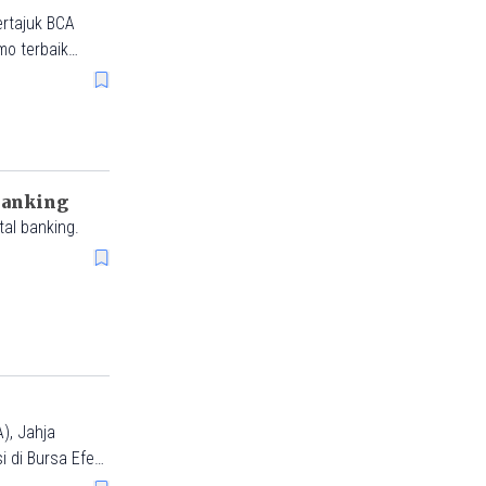
ertajuk BCA
mo terbaik
n Kredit Sepeda
Banking
al banking.
), Jahja
 di Bursa Efek
yak tujuh kali