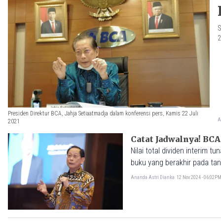
S
2
Presiden Direktur BCA, Jahja Setiaatmadja dalam konferensi pers, Kamis 22 Juli
A
2021
Catat Jadwalnya! BCA
Nilai total dividen interim 
buku yang berakhir pada ta
Ananda Astri Dianka
12 Nov 2024 - 06:02P