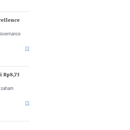
cellence
 Governance
i Rp8,73
n saham