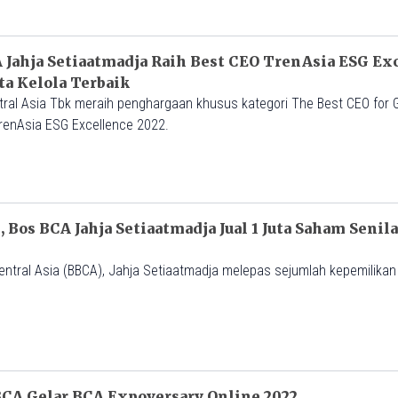
 Jahja Setiaatmadja Raih Best CEO TrenAsia ESG Ex
ta Kelola Terbaik
tral Asia Tbk meraih penghargaan khusus kategori The Best CEO for
TrenAsia ESG Excellence 2022.
Bos BCA Jahja Setiaatmadja Jual 1 Juta Saham Senila
Central Asia (BBCA), Jahja Setiaatmadja melepas sejumlah kepemilika
M
BCA Gelar BCA Expoversary Online 2022