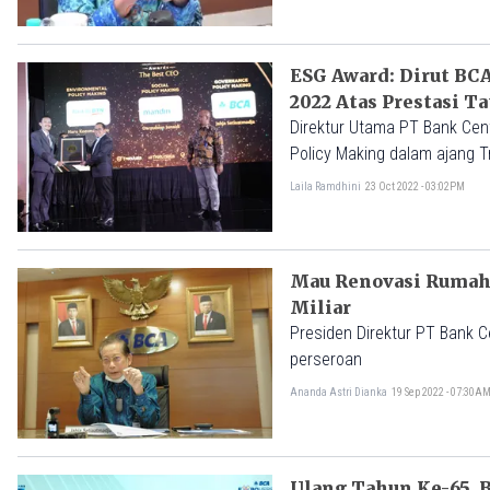
ESG Award: Dirut BCA
2022 Atas Prestasi Ta
Direktur Utama PT Bank Cen
Policy Making dalam ajang 
Laila Ramdhini
23 Oct 2022 - 03:02PM
Mau Renovasi Rumah, 
Miliar
Presiden Direktur PT Bank 
perseroan
Ananda Astri Dianka
19 Sep 2022 - 07:30A
Ulang Tahun Ke-65, 