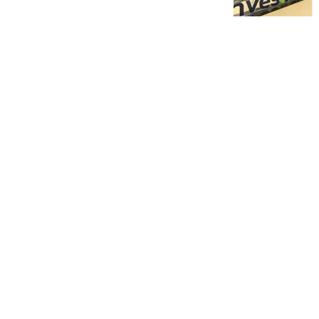
25 Oct 2024 - 12:02PM
Misteri Keberadaan Adrian
Gunadi Usai Skandal Investree
Terungkap
23 Oct 2024 - 07:02PM
Load More