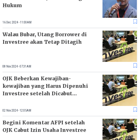
Hukum
16 Dec 2024 - 11:00AM
Walau Bubar, Utang Borrower di
Investree akan Tetap Ditagih
08 Nov 2024 - 07:31AM
OJK Beberkan Kewajiban-
kewajiban yang Harus Dipenuhi
Investree setelah Dicabut
Usahanya
02 Nov 2024 - 12:05AM
Begini Komentar AFPI setelah
OJK Cabut Izin Usaha Investree