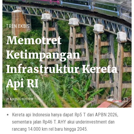
TREN EKBIS
Memotret
Ketimpangan
Infrastruktur Kereta
Api RI
28 Apr 2026 - 07:02PM
Kereta api Indonesia hanya dapat Rp5 T dari APBN 2026,
sementara jalan Rp46 T. AHY akui underinvestment dan
rancang 14.000 km rel baru hingga 2045.