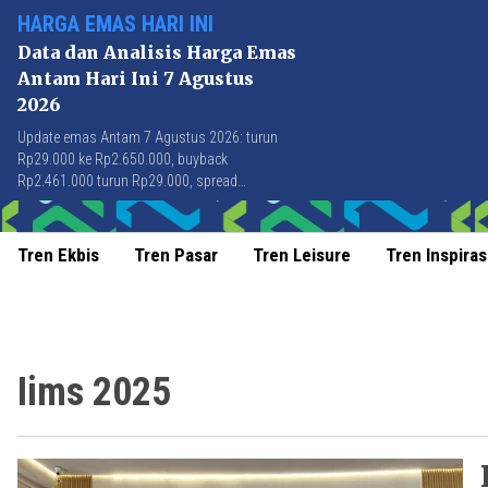
HARGA EMAS HARI INI
Data dan Analisis Harga Emas
Antam Hari Ini 7 Agustus
2026
Update emas Antam 7 Agustus 2026: turun
Rp29.000 ke Rp2.650.000, buyback
Rp2.461.000 turun Rp29.000, spread
Rp189.000 stabil di level terbaik sejak April
2026.
Tren Ekbis
Tren Pasar
Tren Leisure
Tren Inspiras
Iims 2025