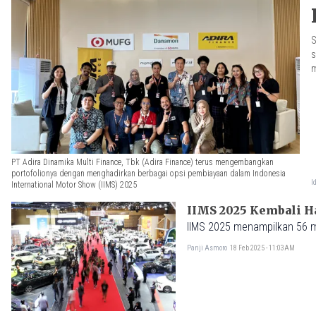
S
s
m
PT Adira Dinamika Multi Finance, Tbk (Adira Finance) terus mengembangkan
portofolionya dengan menghadirkan berbagai opsi pembiayaan dalam Indonesia
I
International Motor Show (IIMS) 2025
IIMS 2025 menampilkan 56 m
Panji Asmoro
18 Feb 2025 - 11:03AM