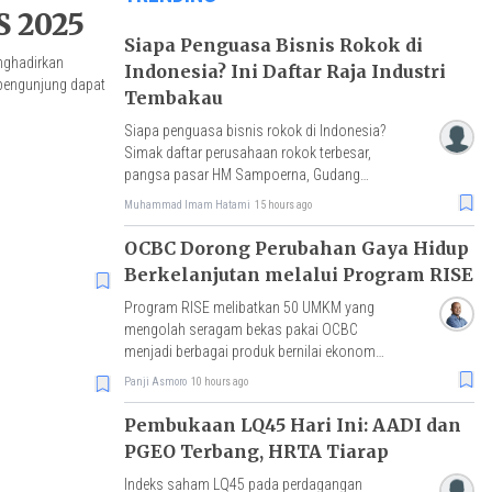
S 2025
Siapa Penguasa Bisnis Rokok di
enghadirkan
Indonesia? Ini Daftar Raja Industri
 pengunjung dapat
Tembakau
Siapa penguasa bisnis rokok di Indonesia?
Simak daftar perusahaan rokok terbesar,
pangsa pasar HM Sampoerna, Gudang
Garam, Djarum, hingga tantangan rokok
Muhammad Imam Hatami
15 hours ago
ilegal.
OCBC Dorong Perubahan Gaya Hidup
Berkelanjutan melalui Program RISE
Program RISE melibatkan 50 UMKM yang
mengolah seragam bekas pakai OCBC
menjadi berbagai produk bernilai ekonomi,
dengan hasil penjualan akan disalurkan
Panji Asmoro
10 hours ago
untuk pembelian benih mangrove.
Pembukaan LQ45 Hari Ini: AADI dan
PGEO Terbang, HRTA Tiarap
Indeks saham LQ45 pada perdagangan