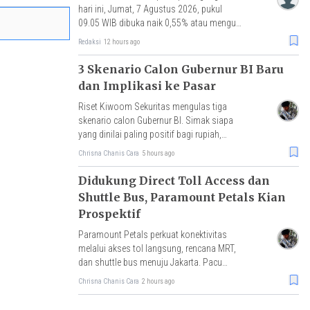
hari ini, Jumat, 7 Agustus 2026, pukul
09.05 WIB dibuka naik 0,55% atau menguat
3 poin ke level 634,35.
Redaksi
12 hours ago
3 Skenario Calon Gubernur BI Baru
dan Implikasi ke Pasar
Riset Kiwoom Sekuritas mengulas tiga
skenario calon Gubernur BI. Simak siapa
yang dinilai paling positif bagi rupiah,
IHSG, dan arus modal asing.
Chrisna Chanis Cara
5 hours ago
Didukung Direct Toll Access dan
Shuttle Bus, Paramount Petals Kian
Prospektif
Paramount Petals perkuat konektivitas
melalui akses tol langsung, rencana MRT,
dan shuttle bus menuju Jakarta. Pacu
mobilitas, aktivitas ekonomi, serta nilai
Chrisna Chanis Cara
2 hours ago
investasi properti.