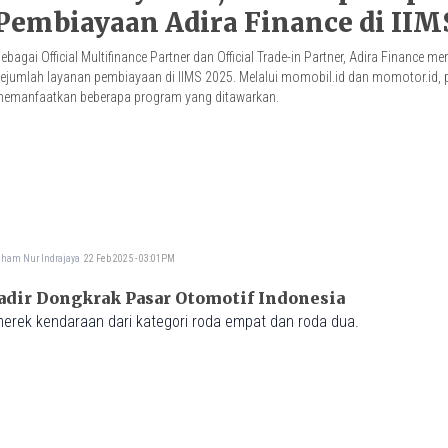
Pembiayaan Adira Finance di IIM
ebagai Official Multifinance Partner dan Official Trade-in Partner, Adira Finance m
ejumlah layanan pembiayaan di IIMS 2025. Melalui momobil.id dan momotor.id,
emanfaatkan beberapa program yang ditawarkan.
dham Nur Indrajaya
22 Feb 2025 - 03:01PM
IIMS 2025 Kembali Hadir Dongkrak Pasar Otomotif Indonesia
erek kendaraan dari kategori roda empat dan roda dua.