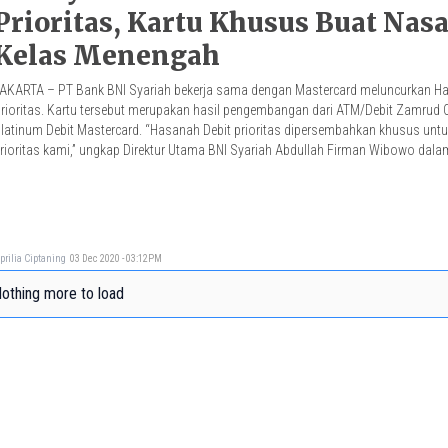
Prioritas, Kartu Khusus Buat Nas
Kelas Menengah
AKARTA – PT Bank BNI Syariah bekerja sama dengan Mastercard meluncurkan Ha
rioritas. Kartu tersebut merupakan hasil pengembangan dari ATM/Debit Zamrud C
latinum Debit Mastercard. “Hasanah Debit prioritas dipersembahkan khusus unt
rioritas kami,” ungkap Direktur Utama BNI Syariah Abdullah Firman Wibowo dala
ertulis yang diterima TrenAsia.com, Kamis, 3 Desember 2020. […]
prilia Ciptaning
03 Dec 2020 - 03:12PM
othing more to load