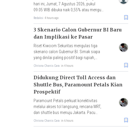
hari ini, Jumat, 7 Agustus 2026, pukul
09.05 WIB dibuka naik 0,55% atau menguat
3 poin ke level 634,35.
Redaksi
4 hours ago
3 Skenario Calon Gubernur BI Baru
dan Implikasi ke Pasar
Riset Kiwoom Sekuritas mengulas tiga
skenario calon Gubernur BI. Simak siapa
yang dinilai paling positif bagi rupiah,
IHSG, dan arus modal asing.
Chrisna Chanis Cara
in 4 hours
Didukung Direct Toll Access dan
Shuttle Bus, Paramount Petals Kian
Prospektif
Paramount Petals perkuat konektivitas
melalui akses tol langsung, rencana MRT,
dan shuttle bus menuju Jakarta. Pacu
mobilitas, aktivitas ekonomi, serta nilai
Chrisna Chanis Cara
in 6 hours
investasi properti.