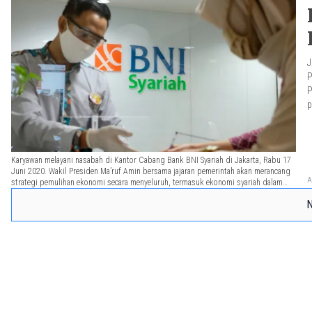
J
P
P
p
t
Karyawan melayani nasabah di Kantor Cabang Bank BNI Syariah di Jakarta, Rabu 17
Juni 2020. Wakil Presiden Ma’ruf Amin bersama jajaran pemerintah akan merancang
A
strategi pemulihan ekonomi secara menyeluruh, termasuk ekonomi syariah dalam
rangka memasuki tatanan baru new normal. Foto: Ismail Pohan/TrenAsia
N