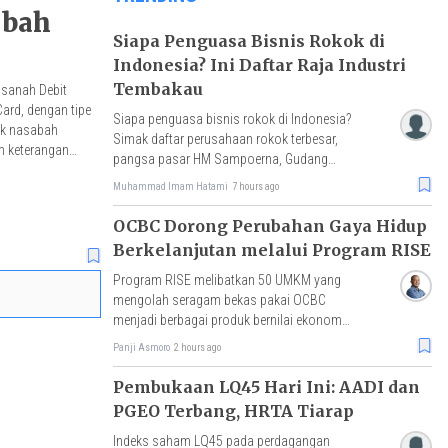
abah
Siapa Penguasa Bisnis Rokok di
Indonesia? Ini Daftar Raja Industri
Tembakau
sanah Debit
ard, dengan tipe
Siapa penguasa bisnis rokok di Indonesia?
uk nasabah
Simak daftar perusahaan rokok terbesar,
m keterangan
pangsa pasar HM Sampoerna, Gudang
Garam, Djarum, hingga tantangan rokok
Muhammad Imam Hatami
7 hours ago
ilegal.
OCBC Dorong Perubahan Gaya Hidup
Berkelanjutan melalui Program RISE
Program RISE melibatkan 50 UMKM yang
mengolah seragam bekas pakai OCBC
menjadi berbagai produk bernilai ekonomi,
dengan hasil penjualan akan disalurkan
Panji Asmoro
2 hours ago
untuk pembelian benih mangrove.
Pembukaan LQ45 Hari Ini: AADI dan
PGEO Terbang, HRTA Tiarap
Indeks saham LQ45 pada perdagangan