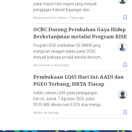
pakar hukum tata negara yang menjadi
penggagas Kabinet Bayangan dan
menjabat Menteri Sekretaris Negara
Muhammad Imam Hatami
17 hours ago
Bayangan.
OCBC Dorong Perubahan Gaya Hidup
Berkelanjutan melalui Program RISE
Program RISE melibatkan 50 UMKM yang
mengolah seragam bekas pakai OCBC
menjadi berbagai produk bernilai ekonomi,
dengan hasil penjualan akan disalurkan
Panji Asmoro
in 40 minutes
untuk pembelian benih mangrove.
Pembukaan LQ45 Hari Ini: AADI dan
PGEO Terbang, HRTA Tiarap
Indeks saham LQ45 pada perdagangan
hari ini, Jumat, 7 Agustus 2026, pukul
09.05 WIB dibuka naik 0,55% atau menguat
3 poin ke level 634,35.
Redaksi
an hour ago