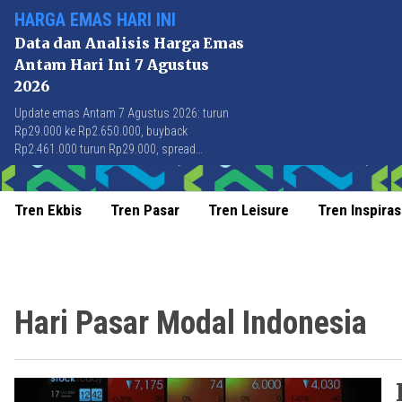
HARGA EMAS HARI INI
Data dan Analisis Harga Emas
Antam Hari Ini 7 Agustus
2026
Update emas Antam 7 Agustus 2026: turun
Rp29.000 ke Rp2.650.000, buyback
Rp2.461.000 turun Rp29.000, spread
Rp189.000 stabil di level terbaik sejak April
2026.
Tren Ekbis
Tren Pasar
Tren Leisure
Tren Inspiras
Hari Pasar Modal Indonesia