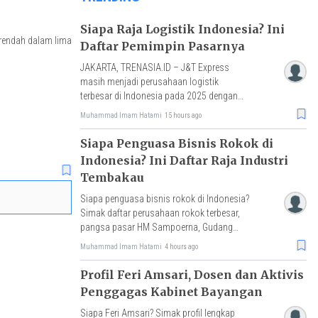
Siapa Raja Logistik Indonesia? Ini
terendah dalam lima
Daftar Pemimpin Pasarnya
JAKARTA, TRENASIA.ID – J&T Express
masih menjadi perusahaan logistik
terbesar di Indonesia pada 2025 dengan
pangsa pasar sekitar 30%, disusul Shopee
Muhammad Imam Hatami
15 hours ago
Expres
Siapa Penguasa Bisnis Rokok di
Indonesia? Ini Daftar Raja Industri
Tembakau
Siapa penguasa bisnis rokok di Indonesia?
Simak daftar perusahaan rokok terbesar,
pangsa pasar HM Sampoerna, Gudang
Garam, Djarum, hingga tantangan rokok
Muhammad Imam Hatami
4 hours ago
ilegal.
Profil Feri Amsari, Dosen dan Aktivis
Penggagas Kabinet Bayangan
Siapa Feri Amsari? Simak profil lengkap