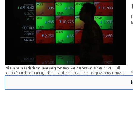
H
t
Pekerja berjalan di depan layar yang menampilkan pergerakan saham di Mail Hall
C
Bursa Efek Indonesia (BEI), Jakarta 17 Oktober 2023. Foto : Panji Asmoro/TrenAsia
N