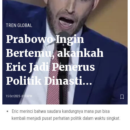
TREN GLOBAL
Prabowo Ingin
Bertemu, akankah
Eric Jadi Penerus
Politik Dinasti
Trump?
15 Oct 2025 - 01:04PM
Eric merinci bahwa saudara kandungnya mana pun bisa
kembali menjadi pusat perhatian politik dalam waktu singkat.