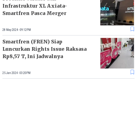
Infrastruktur XL Axiata-
Smartfren Pasca Merger
28 May 2024 - 09:12PM
Smartfren (FREN) Siap
Luncurkan Rights Issue Raksasa
Rp8,57 T, Ini Jadwalnya
25 Jan 2024 - 03:20PM
Smartfren Lego Bisnis Data
Center, Ini Alasannya
22 Dec 2023 - 03:45PM
Load More