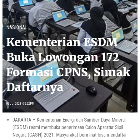
NASIONAL
Kementerian ESDM
Buka Lowongan 172
Formasi CPNS, Simak
Daftarnya
02 Jul 2021 - 05:32PM
JAKARTA – Kementerian Energi dan Sumber Daya Mineral
(ESDM) resmi membuka penerimaan Calon Aparatur Sipil
Negara (CASN) 2021. Masyarakat berminat bisa mendaftar