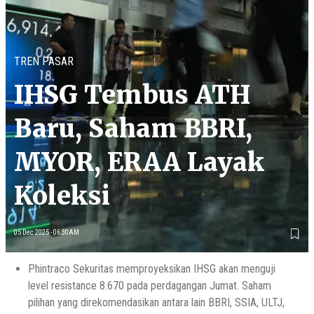
TREN PASAR
IHSG Tembus ATH
Baru, Saham BBRI,
MYOR, ERAA Layak
Koleksi
05 Dec 2025 - 06:30AM
Phintraco Sekuritas memproyeksikan IHSG akan menguji
level resistance 8.670 pada perdagangan Jumat. Saham
pilihan yang direkomendasikan antara lain BBRI, SSIA, ULTJ,