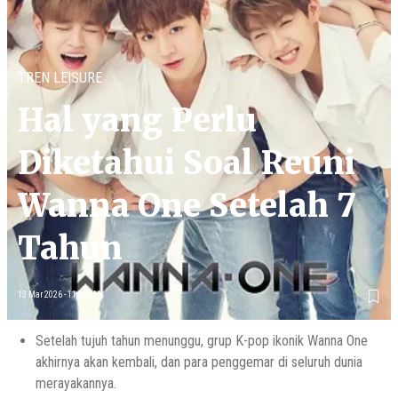
TREN LEISURE
Hal yang Perlu
Diketahui Soal Reuni
Wanna One Setelah 7
Tahun
13 Mar 2026 - 11:00AM
Setelah tujuh tahun menunggu, grup K-pop ikonik Wanna One
akhirnya akan kembali, dan para penggemar di seluruh dunia
merayakannya.