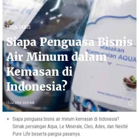
TREN EKBIS
Siapa Penguasa Bisnis
Air Minum dalam
Kemasan di
Indonesia?
15 Jul 2026 - 06:31AM
Siapa penguasa bisnis air minum kemasan di Indonesia?
Simak persaingan Aqua, Le Minerale, Cleo, Ades, dan Nestlé
Pure Life beserta pangsa pasarnya.