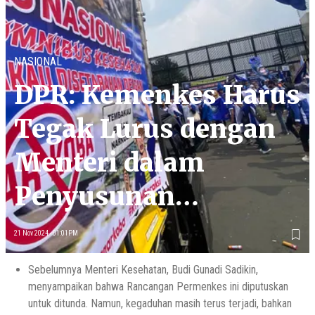
NASIONAL
DPR: Kemenkes Harus
Tegak Lurus dengan
Menteri dalam
Penyusunan
Rancangan
21 Nov 2024 - 01:01PM
Permenkes
Sebelumnya Menteri Kesehatan, Budi Gunadi Sadikin,
menyampaikan bahwa Rancangan Permenkes ini diputuskan
untuk ditunda. Namun, kegaduhan masih terus terjadi, bahkan