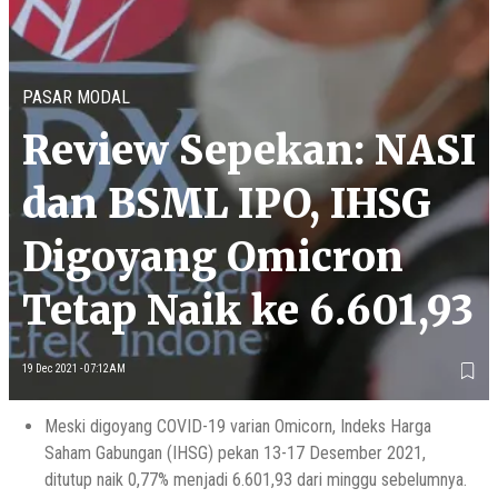
PASAR MODAL
Review Sepekan: NASI
dan BSML IPO, IHSG
Digoyang Omicron
Tetap Naik ke 6.601,93
19 Dec 2021 - 07:12AM
Meski digoyang COVID-19 varian Omicorn, Indeks Harga
Saham Gabungan (IHSG) pekan 13-17 Desember 2021,
ditutup naik 0,77% menjadi 6.601,93 dari minggu sebelumnya.