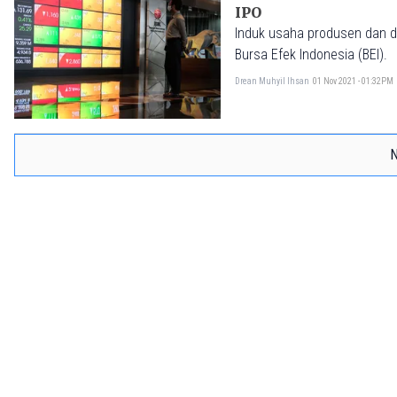
IPO
Induk usaha produsen dan dis
Bursa Efek Indonesia (BEI).
Drean Muhyil Ihsan
01 Nov 2021 - 01:32PM
N