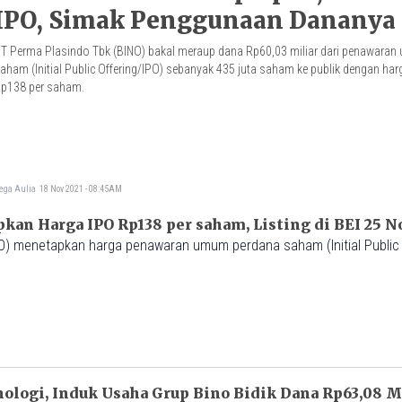
IPO, Simak Penggunaan Dananya
T Perma Plasindo Tbk (BINO) bakal meraup dana Rp60,03 miliar dari penawara
aham (Initial Public Offering/IPO) sebanyak 435 juta saham ke publik dengan ha
p138 per saham.
ega Aulia
18 Nov 2021 - 08:45AM
kan Harga IPO Rp138 per saham, Listing di BEI 25 
O) menetapkan harga penawaran umum perdana saham (Initial Public 
ologi, Induk Usaha Grup Bino Bidik Dana Rp63,08 M