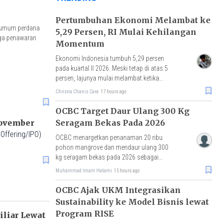
Pertumbuhan Ekonomi Melambat ke
n umum perdana
5,29 Persen, RI Mulai Kehilangan
rga penawaran
Momentum
Ekonomi Indonesia tumbuh 5,29 persen
pada kuartal II 2026. Meski tetap di atas 5
persen, lajunya mulai melambat ketika
Vietnam dan Malaysia justru mencatat
Chrisna Chanis Cara
17 hours ago
akselerasi pertumbuhan.
OCBC Target Daur Ulang 300 Kg
Seragam Bekas Pada 2026
November
Offering/IPO)
OCBC menargetkan penanaman 20 ribu
pohon mangrove dan mendaur ulang 300
kg seragam bekas pada 2026 sebagai
bagian dari komitmen sustainability.
Muhammad Imam Hatami
15 hours ago
OCBC Ajak UKM Integrasikan
Sustainability ke Model Bisnis lewat
Program RISE
iliar Lewat