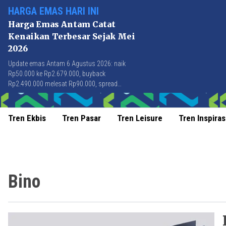
HARGA EMAS HARI INI
Harga Emas Antam Catat
Kenaikan Terbesar Sejak Mei
2026
Update emas Antam 6 Agustus 2026: naik
Rp50.000 ke Rp2.679.000, buyback
Rp2.490.000 melesat Rp90.000, spread
Rp189.000 tersempit sejak awal April 2026.
Tren Ekbis
Tren Pasar
Tren Leisure
Tren Inspiras
Bino