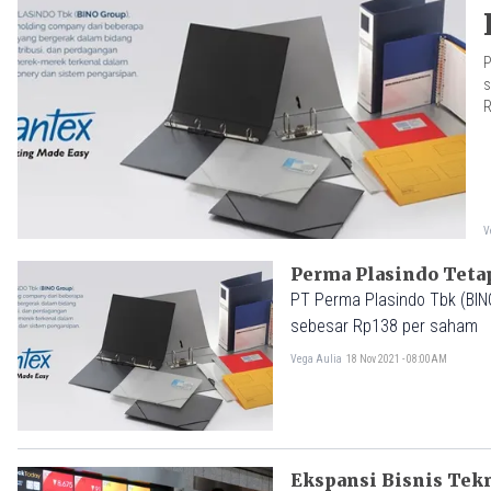
P
s
R
V
Perma Plasindo Tetap
PT Perma Plasindo Tbk (BIN
sebesar Rp138 per saham
Vega Aulia
18 Nov 2021 - 08:00AM
Ekspansi Bisnis Tekn