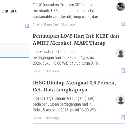
OCBC luncurkan Program RISE untuk
elantai di
membantu UKM menghadirkan produk
sustainable yang kreatif, fungsional, dan
bernilai ekonomi. Implementasi riil
Chrisna Chanis Cara
13 hours ago
ekonomi sirkular.
Penutupan LQ45 Hari Ini: KLBF dan
AMRT Meroket, MAPI Tiarap
Indeks saham LQ45 pada penutupan
perdagangan hari ini, Rabu, 5 Agustus
2026, pukul 16.00 WIB ditutup turun 0,19%
atau melemah 1 poin ke level 633,99.
Redaksi
13 hours ago
IHSG Ditutup Menguat 0,5 Persen,
Cek Data Lengkapnya
Indeks Harga Saham Gabungan (IHSG)
pada penutupan perdagangan hari ini,
Rabu, 5 Agustus 2026, pukul 16.00 WIB
ditutup naik 0.50% atau menguat 31,62
Redaksi
13 hours ago
poin ke level 6.351,14.