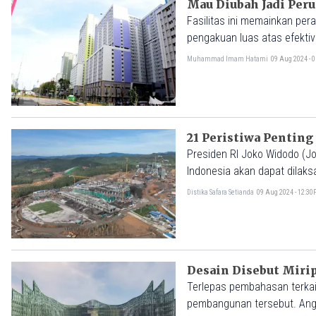
Mau Diubah Jadi Per
Fasilitas ini memainkan pe
pengakuan luas atas efekti
Muhammad Imam Hatami
09 Aug 2024 - 
21 Peristiwa Penting
Presiden RI Joko Widodo (J
Indonesia akan dapat dilaks
Distika Safara Setianda
09 Aug 2024 - 12:3
Desain Disebut Miri
Terlepas pembahasan terkai
pembangunan tersebut. Ang