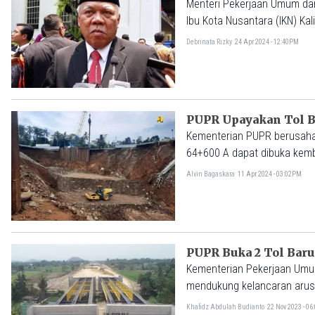
Menteri Pekerjaan Umum da
Ibu Kota Nusantara (IKN) Ka
Debrinata Rizky
24 Apr 2024 - 12:40PM
PUPR Upayakan Tol B
Kementerian PUPR berusaha 
64+600 A dapat dibuka kembal
Alvin Bagaskara
11 Apr 2024 - 03:02PM
PUPR Buka 2 Tol Baru
Kementerian Pekerjaan Umu
mendukung kelancaran arus l
Khafidz Abdulah Budianto
22 Nov 2023 - 0