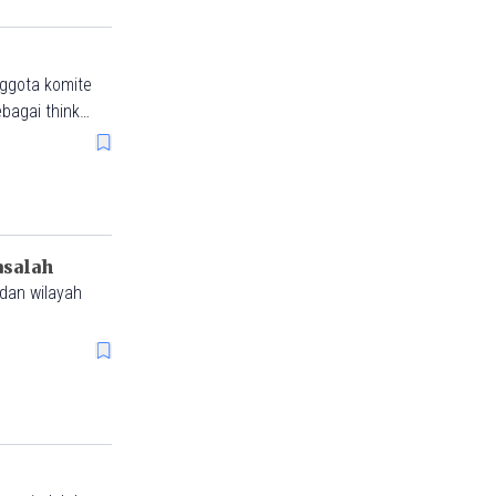
nggota komite
bagai think
asalah
dan wilayah