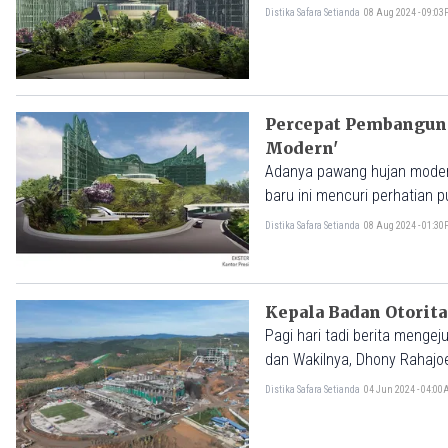
Sri Mulyani Indrawati meni
Distika Safara Setianda
08 Aug 2024 - 09:0
Percepat Pembanguna
Modern'
Adanya pawang hujan modern
baru ini mencuri perhatian 
pembangunan IKN dapat berj
Distika Safara Setianda
08 Aug 2024 - 01:3
Kepala Badan Otorita
Pagi hari tadi berita menge
dan Wakilnya, Dhony Rahajoe
kedua petinggi tersebut bel
Distika Safara Setianda
04 Jun 2024 - 04:0