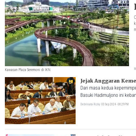
O
k
m
M
Kawasan Plaza Seremoni di IKN.
Jejak Anggaran Keme
Dari masa kedua kepemimpinan Presiden Joko 
Basuki Hadimuljono ini keba
Debrinata Rizky
03 Sep 2024 - 08:29PM