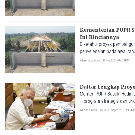
Kementerian PUPR Se
Ini Rinciannya
Diketahui proyek pembanguna
penyelesaian pada awal tah
Alvin Bagaskara
08 Nov 2023 - 04:00PM
Daftar Lengkap Proy
Menteri PUPR Basuki Hadimu
– program strategis dan prio
Ananda Astri Dianka
11 Sep 2023 - 11:15A