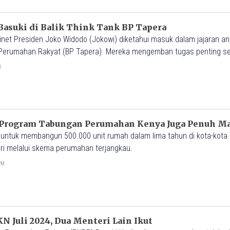
Basuki di Balik Think Tank BP Tapera
inet Presiden Joko Widodo (Jokowi) diketahui masuk dalam jajaran a
Perumahan Rakyat (BP Tapera). Mereka mengemban tugas penting se
menetapkan kebijakan umum serta strategi pengelolaan Tapera.
M
 Program Tabungan Perumahan Kenya Juga Penuh M
untuk membangun 500.000 unit rumah dalam lima tahun di kota-kota 
eri melalui skema perumahan terjangkau.
4PM
KN Juli 2024, Dua Menteri Lain Ikut