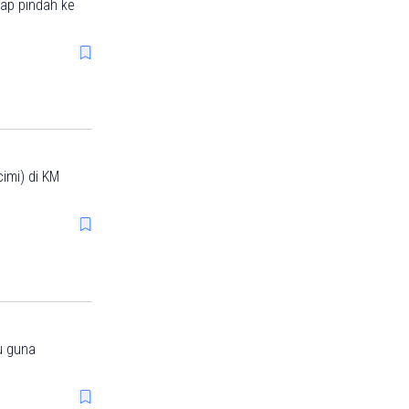
ap pindah ke
imi) di KM
u guna