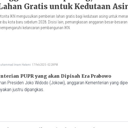
Lahan Gratis untuk Kedutaan Asi
torita IKN mengusulkan pemberian lahan gratis bagi kedutaan asing untuk menari
e ibu kota baru sebelum 2028. Disisi lain, pemangkasan anggaran besar-besaran
empengaruhi kelancaran pembangunan IKN.
uhammad Imam Hatami
17 Feb 2025 - 02:28PM
nterian PUPR yang akan Dipisah Era Prabowo
Widodo (Jokowi), anggaran Kementerian yang dipegang oleh
nyakan justru dipangkas.