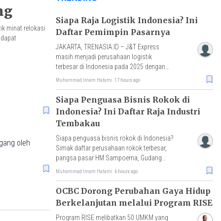
ng
Siapa Raja Logistik Indonesia? Ini
k minat relokasi
Daftar Pemimpin Pasarnya
 dapat
JAKARTA, TRENASIA.ID – J&T Express
masih menjadi perusahaan logistik
terbesar di Indonesia pada 2025 dengan
pangsa pasar sekitar 30%, disusul Shopee
Muhammad Imam Hatami
17 hours ago
Expres
Siapa Penguasa Bisnis Rokok di
Indonesia? Ini Daftar Raja Industri
Tembakau
Siapa penguasa bisnis rokok di Indonesia?
Simak daftar perusahaan rokok terbesar,
pangsa pasar HM Sampoerna, Gudang
Garam, Djarum, hingga tantangan rokok
Muhammad Imam Hatami
6 hours ago
ilegal.
OCBC Dorong Perubahan Gaya Hidup
Berkelanjutan melalui Program RISE
Program RISE melibatkan 50 UMKM yang