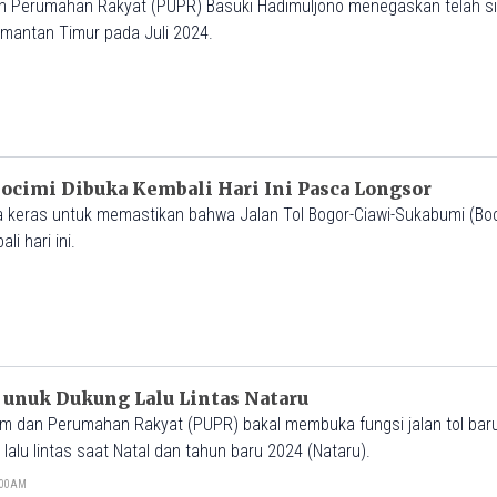
n Perumahan Rakyat (PUPR) Basuki Hadimuljono menegaskan telah si
limantan Timur pada Juli 2024.
ocimi Dibuka Kembali Hari Ini Pasca Longsor
keras untuk memastikan bahwa Jalan Tol Bogor-Ciawi-Sukabumi (Boc
i hari ini.
 unuk Dukung Lalu Lintas Nataru
m dan Perumahan Rakyat (PUPR) bakal membuka fungsi jalan tol bar
alu lintas saat Natal dan tahun baru 2024 (Nataru).
6:00AM