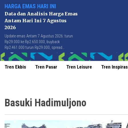
HARGA EMAS HARI INI
Data dan Analisis Harga Emas
Antam Hari Ini 7 Agustus
2026
Update emas Antam 7 Agustus 2026: turun
Rp29.000 ke Rp2.650.000, buyback
Rp2.461.000 turun Rp29.000, spread
Rp189.000 stabil di level terbaik sejak April
2026.
Tren Ekbis
Tren Pasar
Tren Leisure
Tren Inspiras
Basuki Hadimuljono