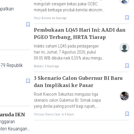
mengolah seragam bekas pakai OCBC
apatkan
menjadi berbagai produk bernilai ekonomi,
dengan hasil penjualan akan disalurkan
Panji Asmoro
an hour ago
untuk pembelian benih mangrove.
Pembukaan LQ45 Hari Ini: AADI dan
PGEO Terbang, HRTA Tiarap
Indeks saham LQ45 pada perdagangan
hari ini, Jumat, 7 Agustus 2026, pukul
09.05 WIB dibuka naik 0,55% atau menguat
3 poin ke level 634,35.
-79 Republik
Redaksi
3 hours ago
3 Skenario Calon Gubernur BI Baru
dan Implikasi ke Pasar
Riset Kiwoom Sekuritas mengulas tiga
skenario calon Gubernur BI. Simak siapa
yang dinilai paling positif bagi rupiah,
IHSG, dan arus modal asing.
Garuda IKN
Chrisna Chanis Cara
in 4 hours
anggaran
teri Keuangan