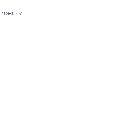
inspeksi FIFA
S perlu dipecah
lawesi Selatan,