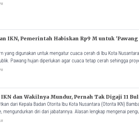
njau progres pembangunan IKN pada 21-22 September 2023.
3PM
n IKN, Pemerintah Habiskan Rp9 M untuk 'Pawang
 yang digunakan untuk mengatur cuaca cerah di Ibu Kota Nusantara 
publik. Pawang hujan diperlukan agar cuaca tetap cerah sehingga proy
alan lancar.
0PM
 IKN dan Wakilnya Mundur, Pernah Tak Digaji 11 Bu
jutkan dari Kepala Badan Otorita Ibu Kota Nusantara (Otorita IKN) Ba
, mengundurkan diri dari jabatannya. Alasan lengkap mengenai pengu
um diketahui.
0AM