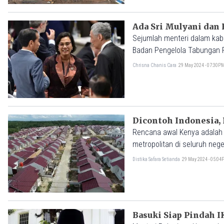
Ada Sri Mulyani dan 
Sejumlah menteri dalam kab
Badan Pengelola Tabungan 
tank yakni merumuskan dan 
Chrisna Chanis Cara
29 May 2024 - 07:30P
Dicontoh Indonesia,
Rencana awal Kenya adalah 
metropolitan di seluruh neg
Distika Safara Setianda
29 May 2024 - 05:0
Basuki Siap Pindah I