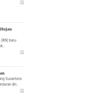
 Hujan
(IKN) baru-
ek
lan
mbang Susantono
nduran diri