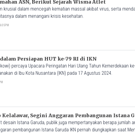
umahan ASN, Berikut Sejarah Wisma Atlet
ran krusial dalam mencegah kematian massal akibat virus, serta mend
vitasnya dalam menangani krisis kesehatan.
06:05PM
 dalam Persiapan HUT ke-79 RI di IKN
okowi) percaya Upacara Peringatan Hari Ulang Tahun Kemerdekaan ke
anakan di Ibu Kota Nusantara (IKN) pada 17 Agustus 2024.
0PM
p Kelalawar, Segini Anggaran Pembangunan Istana 
t desain Istana Garuda, publik juga mempertanyakan berapa jumlah 
garan pembangunan Istana Garuda IKN pernah diungkapkan saat Men