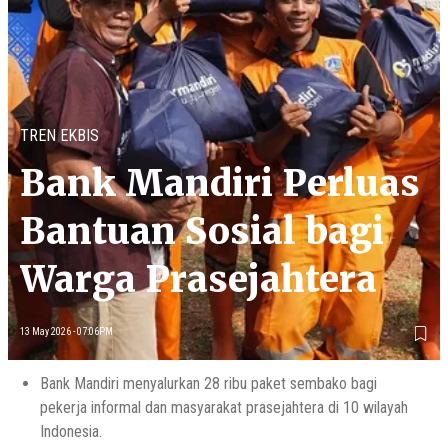
TREN EKBIS
Bank Mandiri Perluas
Bantuan Sosial bagi
Warga Prasejahtera
13 May 2026 - 07:06PM
Bank Mandiri menyalurkan 28 ribu paket sembako bagi
pekerja informal dan masyarakat prasejahtera di 10 wilayah
Indonesia.