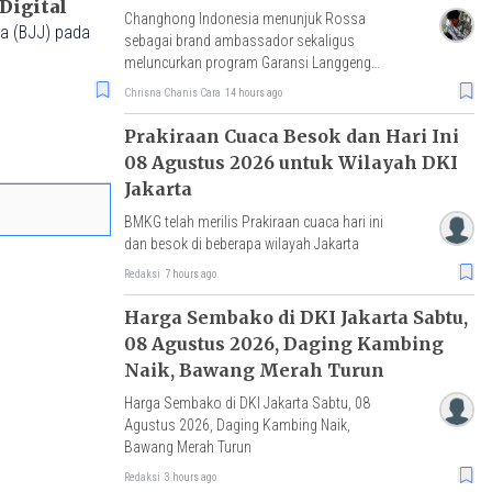
Digital
Changhong Indonesia menunjuk Rossa
a (BJJ) pada
sebagai brand ambassador sekaligus
meluncurkan program Garansi Langgeng
dengan perlindungan produk hingga 25
Chrisna Chanis Cara
14 hours ago
tahun.
Prakiraan Cuaca Besok dan Hari Ini
08 Agustus 2026 untuk Wilayah DKI
Jakarta
BMKG telah merilis Prakiraan cuaca hari ini
dan besok di beberapa wilayah Jakarta
Redaksi
7 hours ago
Harga Sembako di DKI Jakarta Sabtu,
08 Agustus 2026, Daging Kambing
Naik, Bawang Merah Turun
Harga Sembako di DKI Jakarta Sabtu, 08
Agustus 2026, Daging Kambing Naik,
Bawang Merah Turun
Redaksi
3 hours ago