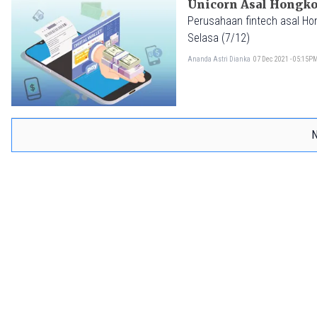
Unicorn Asal Hongkon
Perusahaan fintech asal H
Selasa (7/12)
Ananda Astri Dianka
07 Dec 2021 - 05:15P
N