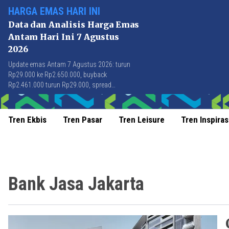
HARGA EMAS HARI INI
Data dan Analisis Harga Emas
Antam Hari Ini 7 Agustus
2026
Update emas Antam 7 Agustus 2026: turun
Rp29.000 ke Rp2.650.000, buyback
Rp2.461.000 turun Rp29.000, spread
Rp189.000 stabil di level terbaik sejak April
2026.
Tren Ekbis
Tren Pasar
Tren Leisure
Tren Inspiras
Bank Jasa Jakarta