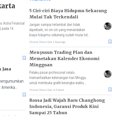
karta
5 Ciri-ciri Biaya Hidupmu Sekarang
Mulai Tak Terkendali
as Astra Financial
Jangan sampai terlambat dan tidak
) pada 16
diperbaiki, ini ciri-ciri yang menandakan
biaya hidupmu sekarang sudah mulai tidak
terkendali.
Chrisna Chanis Cara
2 hours ago
Menyusun Trading Plan dan
Memetakan Kalender Ekonomi
Mingguan
Pelaku pasar profesional selalu
memanfaatkan ketenangan hari Minggu
ng mengumumkan
untuk membuka grafik kerangka waktu
r Amerika
besar dan menandai zona-zona krusial.
Chrisna Chanis Cara
in 3 hours
Rossa Jadi Wajah Baru Changhong
Indonesia, Garansi Produk Kini
Sampai 25 Tahun