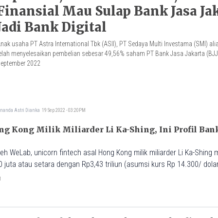
Finansial Mau Sulap Bank Jasa Ja
Jadi Bank Digital
nak usaha PT Astra International Tbk (ASII), PT Sedaya Multi Investama (SMI) ali
elah menyelesaikan pembelian sebesar 49,56% saham PT Bank Jasa Jakarta (BJJ
eptember 2022
nanda Astri Dianka
19 Sep 2022 - 03:20PM
Milik Miliarder Li Ka-Shing, Ini Profil Bank Jasa
eh WeLab, unicorn fintech asal Hong Kong milik miliarder Li Ka-Shi
uta atau setara dengan Rp3,43 triliun (asumsi kurs Rp 14.300/ dola
 saham milik PT Bank Jasa Jakarta (BJJ)
M