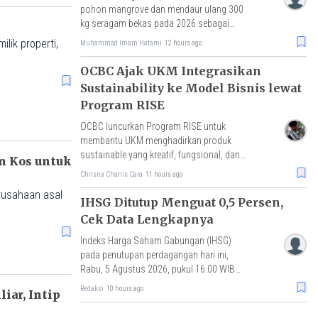
pohon mangrove dan mendaur ulang 300
kg seragam bekas pada 2026 sebagai
bagian dari komitmen sustainability.
lik properti,
Muhammad Imam Hatami
12 hours ago
OCBC Ajak UKM Integrasikan
Sustainability ke Model Bisnis lewat
Program RISE
OCBC luncurkan Program RISE untuk
membantu UKM menghadirkan produk
sustainable yang kreatif, fungsional, dan
n Kos untuk
bernilai ekonomi. Implementasi riil
Chrisna Chanis Cara
11 hours ago
ekonomi sirkular.
IHSG Ditutup Menguat 0,5 Persen,
Cek Data Lengkapnya
Indeks Harga Saham Gabungan (IHSG)
pada penutupan perdagangan hari ini,
Rabu, 5 Agustus 2026, pukul 16.00 WIB
ditutup naik 0.50% atau menguat 31,62
Redaksi
10 hours ago
iar, Intip
poin ke level 6.351,14.