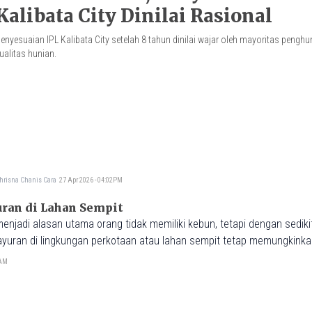
Kalibata City Dinilai Rasional
enyesuaian IPL Kalibata City setelah 8 tahun dinilai wajar oleh mayoritas pengh
ualitas hunian.
hrisna Chanis Cara
27 Apr 2026 - 04:02PM
ran di Lahan Sempit
enjadi alasan utama orang tidak memiliki kebun, tetapi dengan sedik
ayuran di lingkungan perkotaan atau lahan sempit tetap memungkinka
0AM