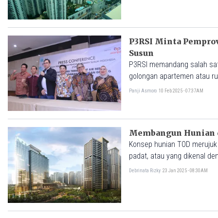
P3RSI Minta Pemprov
Susun
P3RSI memandang salah satu
golongan apartemen atau ru
pusat perbelanjaan.
Panji Asmoro
10 Feb 2025 - 07:37AM
Membangun Hunian da
Konsep hunian TOD merujuk
padat, atau yang dikenal de
Debrinata Rizky
23 Jan 2025 - 08:30AM