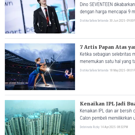
Dino SEVENTEEN dikabarkan 
dengan harga mencapai 9 mil
rekor harga tertinggi untuk t
Distika Safara Setianda
30 Jun 2025 - 09:0
7 Artis Papan Atas y
Ketika sebagian selebritas m
menemukan satu hal yang tak
diincar.
Distika Safara Setianda
18 May 2025 - 08:0
Kenaikan IPL Jadi B
Kenaikan IPL dan air bersih
Calon pembeli memilikirkan ul
Debrinata Rizky
14 Apr 2025 - 08:32PM