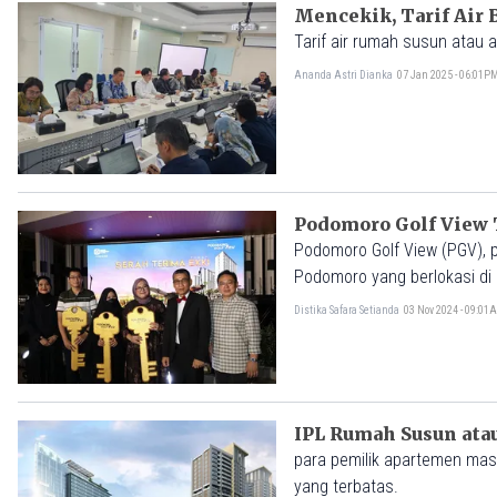
Mencekik, Tarif Air
Tarif air rumah susun atau 
Ananda Astri Dianka
07 Jan 2025 - 06:01P
Podomoro Golf View
Podomoro Golf View (PGV), 
Podomoro yang berlokasi di
Tower Ekki kepada konsume
Distika Safara Setianda
03 Nov 2024 - 09:01
IPL Rumah Susun ata
para pemilik apartemen masi
yang terbatas.