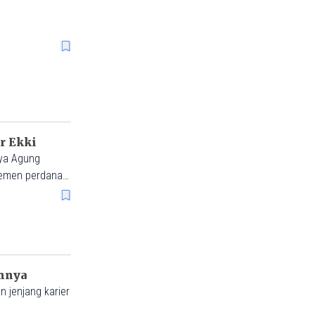
n
r Ekki
rya Agung
rtemen perdana
annya
 jenjang karier