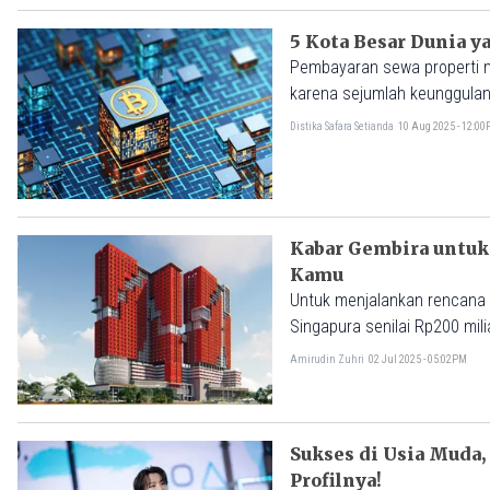
5 Kota Besar Dunia 
Pembayaran sewa properti m
karena sejumlah keunggulan
Distika Safara Setianda
10 Aug 2025 - 12:0
Kabar Gembira untuk
Kamu
Untuk menjalankan rencana tersebut Repower Asia mendapatkan suntikan dana inve
Singapura senilai Rp200 mil
Amirudin Zuhri
02 Jul 2025 - 05:02PM
Sukses di Usia Muda
Profilnya!