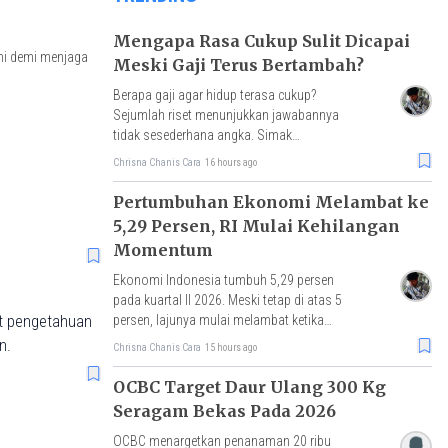
Mengapa Rasa Cukup Sulit Dicapai
uni demi menjaga
Meski Gaji Terus Bertambah?
Berapa gaji agar hidup terasa cukup?
Sejumlah riset menunjukkan jawabannya
tidak sesederhana angka. Simak
penjelasan ekonomi, psikologi, dan
Chrisna Chanis Cara
16 hours ago
perilaku keuangan.
Pertumbuhan Ekonomi Melambat ke
5,29 Persen, RI Mulai Kehilangan
Momentum
Ekonomi Indonesia tumbuh 5,29 persen
pada kuartal II 2026. Meski tetap di atas 5
persen, lajunya mulai melambat ketika
it pengetahuan
Vietnam dan Malaysia justru mencatat
n.
Chrisna Chanis Cara
15 hours ago
akselerasi pertumbuhan.
OCBC Target Daur Ulang 300 Kg
Seragam Bekas Pada 2026
OCBC menargetkan penanaman 20 ribu