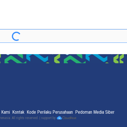
 Kami
Kontak
Kode Perilaku Perusahaan
Pedoman Media Siber
renasia
. All rights reserved. | support by