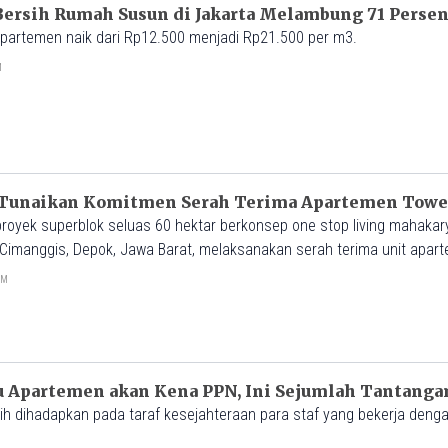
 Bersih Rumah Susun di Jakarta Melambung 71 Perse
apartemen naik dari Rp12.500 menjadi Rp21.500 per m3.
M
 Tunaikan Komitmen Serah Terima Apartemen Towe
proyek superblok seluas 60 hektar berkonsep one stop living mahaka
 Cimanggis, Depok, Jawa Barat, melaksanakan serah terima unit apa
n.
AM
u Apartemen akan Kena PPN, Ini Sejumlah Tantang
h dihadapkan pada taraf kesejahteraan para staf yang bekerja dengan