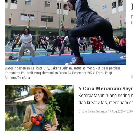
P
k
Warga Apartemen Kalibata City, Jakarta Selatan, antusias mengikuti sesi perdana
Komunitas Poundfit yang diresmikan Sabtu 14 Desember 2024. Foto : Panji
C
Asmoro/TrenAsia
5 Cara Menanam Sayu
Keterbatasan ruang sering m
dan kreativitas, menanam s
Distika Safara Setianda
17 Aug 2025 - 10:0