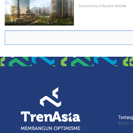
Debrinata Rizky
25 Sep 2024 - 08:02AM
Tentang
© 2023.
T