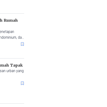
ih Rumah
penetapan
ondominium, dan
umah Tapak
san urban yang