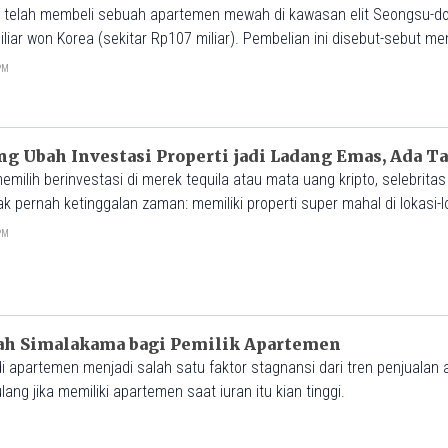
telah membeli sebuah apartemen mewah di kawasan elit Seongsu-do
iar won Korea (sekitar Rp107 miliar). Pembelian ini disebut-sebut 
ipe unit tersebut.
0PM
ang Ubah Investasi Properti jadi Ladang Emas, Ada Ta
emilih berinvestasi di merek tequila atau mata uang kripto, selebritas
 pernah ketinggalan zaman: memiliki properti super mahal di lokasi-lo
1PM
uah Simalakama bagi Pemilik Apartemen
 di apartemen menjadi salah satu faktor stagnansi dari tren penjualan
ang jika memiliki apartemen saat iuran itu kian tinggi.