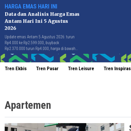
HARGA EMAS HARI INI
Data dan Analisis Harga Emas
Antam Hari Ini 5 Agustus
2026
Update emas Antam 5 Agustus 2026: turun
Rp4.000 ke Rp2.599.000, buyback
Rp2.370.000 turun Rp4.000, harga di bawah
Rp2.600.000 pertama kali sejak 21 Juli 2026.
Tren Ekbis
Tren Pasar
Tren Leisure
Tren Inspiras
Apartemen