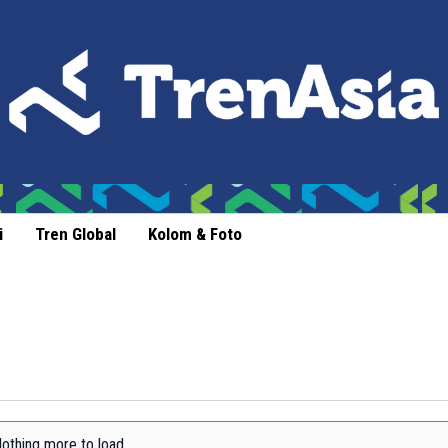
i
Tren Global
Kolom & Foto
othing more to load