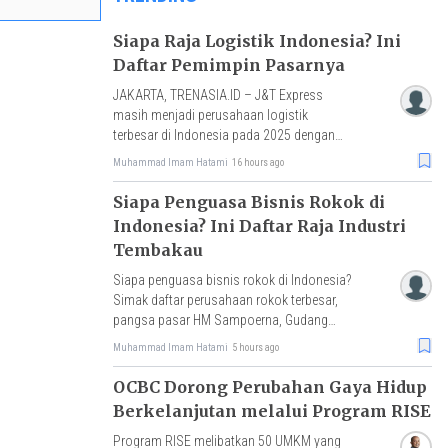
Siapa Raja Logistik Indonesia? Ini
Daftar Pemimpin Pasarnya
JAKARTA, TRENASIA.ID – J&T Express
masih menjadi perusahaan logistik
terbesar di Indonesia pada 2025 dengan
pangsa pasar sekitar 30%, disusul Shopee
Muhammad Imam Hatami
16 hours ago
Expres
Siapa Penguasa Bisnis Rokok di
Indonesia? Ini Daftar Raja Industri
Tembakau
Siapa penguasa bisnis rokok di Indonesia?
Simak daftar perusahaan rokok terbesar,
pangsa pasar HM Sampoerna, Gudang
Garam, Djarum, hingga tantangan rokok
Muhammad Imam Hatami
5 hours ago
ilegal.
OCBC Dorong Perubahan Gaya Hidup
Berkelanjutan melalui Program RISE
Program RISE melibatkan 50 UMKM yang