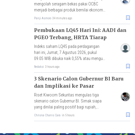
mengolah seragam bekas pakai OCBC
menjadi berbagai produk bernilai ekonomi,
dengan hasil penjualan akan disalurkan
Panji Asmoro
34 minutes ago
untuk pembelian benih mangrove.
Pembukaan LQ45 Hari Ini: AADI dan
PGEO Terbang, HRTA Tiarap
Indeks saham LQ45 pada perdagangan
hari ini, Jumat, 7 Agustus 2026, pukul
09.05 WIB dibuka naik 0,55% atau menguat
3 poin ke level 634,35.
Redaksi
3 hours ago
3 Skenario Calon Gubernur BI Baru
dan Implikasi ke Pasar
Riset Kiwoom Sekuritas mengulas tiga
skenario calon Gubernur BI. Simak siapa
yang dinilai paling positif bagi rupiah,
IHSG, dan arus modal asing.
Chrisna Chanis Cara
in 5 hours