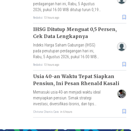
perdagangan hari ini, Rabu, 5 Agustus
2026, pukul 16.00 WIB ditutup turun 0,19%
atau melemah 1 poin ke level 633,99.
Redaksi
13 hours ago
IHSG Ditutup Menguat 0,5 Persen,
Cek Data Lengkapnya
Indeks Harga Saham Gabungan (IHSG)
pada penutupan perdagangan hari ini,
Rabu, 5 Agustus 2026, pukul 16.00 WIB
ditutup naik 0.50% atau menguat 31,62
Redaksi
13 hours ago
poin ke level 6.351,14.
Usia 40-an Waktu Tepat Siapkan
Pensiun, Ini Pesan Rhenald Kasali
Memasuki usia 40-an menjadi waktu ideal
menyiapkan pensiun. Simak strategi
investasi, diversifikasi bisnis, dan tips
Rhenald Kasali agar tetap produktif di hari
Chrisna Chanis Cara
in 6 hours
tua.