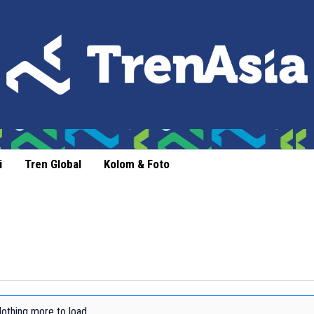
i
Tren Global
Kolom & Foto
othing more to load