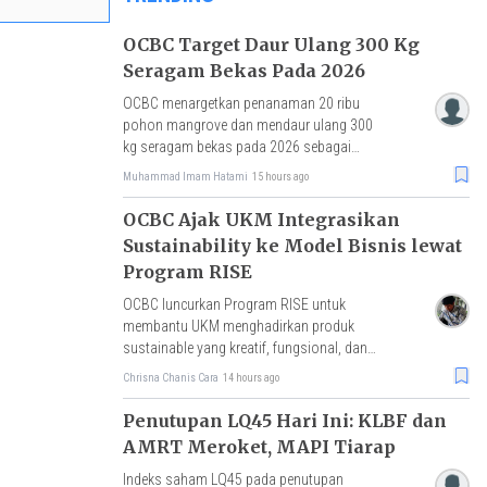
OCBC Target Daur Ulang 300 Kg
Seragam Bekas Pada 2026
OCBC menargetkan penanaman 20 ribu
pohon mangrove dan mendaur ulang 300
kg seragam bekas pada 2026 sebagai
bagian dari komitmen sustainability.
Muhammad Imam Hatami
15 hours ago
OCBC Ajak UKM Integrasikan
Sustainability ke Model Bisnis lewat
Program RISE
OCBC luncurkan Program RISE untuk
membantu UKM menghadirkan produk
sustainable yang kreatif, fungsional, dan
bernilai ekonomi. Implementasi riil
Chrisna Chanis Cara
14 hours ago
ekonomi sirkular.
Penutupan LQ45 Hari Ini: KLBF dan
AMRT Meroket, MAPI Tiarap
Indeks saham LQ45 pada penutupan