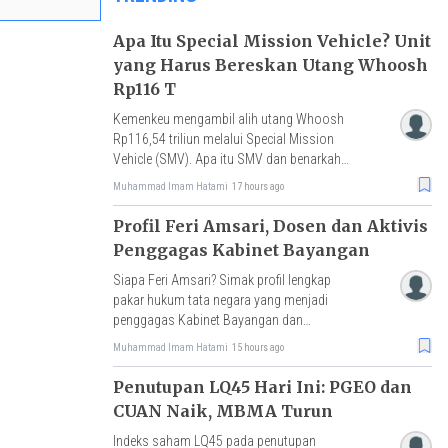
Apa Itu Special Mission Vehicle? Unit
yang Harus Bereskan Utang Whoosh
Rp116 T
Kemenkeu mengambil alih utang Whoosh
Rp116,54 triliun melalui Special Mission
Vehicle (SMV). Apa itu SMV dan benarkah
skema ini tidak membebani APBN?
Muhammad Imam Hatami
17 hours ago
Profil Feri Amsari, Dosen dan Aktivis
Penggagas Kabinet Bayangan
Siapa Feri Amsari? Simak profil lengkap
pakar hukum tata negara yang menjadi
penggagas Kabinet Bayangan dan
menjabat Menteri Sekretaris Negara
Muhammad Imam Hatami
15 hours ago
Bayangan.
Penutupan LQ45 Hari Ini: PGEO dan
CUAN Naik, MBMA Turun
Indeks saham LQ45 pada penutupan