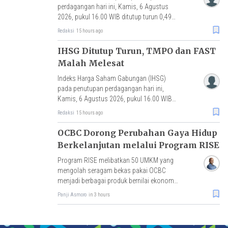
perdagangan hari ini, Kamis, 6 Agustus
2026, pukul 16.00 WIB ditutup turun 0,49%
atau melemah 3 poin ke level 630,86.
Redaksi
15 hours ago
IHSG Ditutup Turun, TMPO dan FAST
Malah Melesat
Indeks Harga Saham Gabungan (IHSG)
pada penutupan perdagangan hari ini,
Kamis, 6 Agustus 2026, pukul 16.00 WIB
ditutup turun 0.12% atau melemah 7,46
Redaksi
15 hours ago
poin ke level 6.343,71.
OCBC Dorong Perubahan Gaya Hidup
Berkelanjutan melalui Program RISE
Program RISE melibatkan 50 UMKM yang
mengolah seragam bekas pakai OCBC
menjadi berbagai produk bernilai ekonomi,
dengan hasil penjualan akan disalurkan
Panji Asmoro
in 3 hours
untuk pembelian benih mangrove.