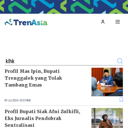
Home
Toggl
Search
Profil Mas Ipin, Bupati
Trenggalek yang Tolak
Tambang Emas
09 Jul 2026 - 02:07AM
Profil Bupati Siak Afni Zulkifli,
Eks Jurnalis Pendobrak
Sentralisasi