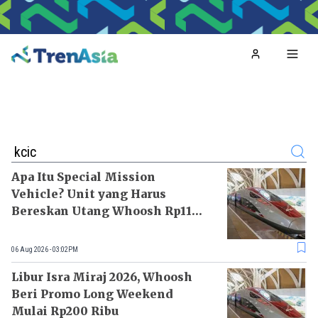
Home
Toggl
Search
Apa Itu Special Mission
Vehicle? Unit yang Harus
Bereskan Utang Whoosh Rp116
T
06 Aug 2026 - 03:02PM
Libur Isra Miraj 2026, Whoosh
Beri Promo Long Weekend
Mulai Rp200 Ribu