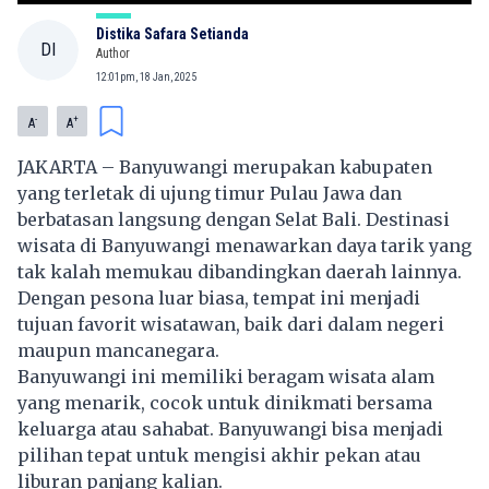
Distika Safara Setianda
DI
Author
12:01pm, 18 Jan, 2025
-
+
A
A
JAKARTA –
Banyuwangi
merupakan kabupaten
yang terletak di ujung timur Pulau Jawa dan
berbatasan langsung dengan Selat Bali. Destinasi
wisata di Banyuwangi menawarkan daya tarik yang
tak kalah memukau dibandingkan daerah lainnya.
Dengan pesona luar biasa, tempat ini menjadi
tujuan favorit wisatawan, baik dari dalam negeri
maupun mancanegara.
Banyuwangi ini memiliki beragam wisata alam
yang menarik, cocok untuk dinikmati bersama
keluarga atau sahabat. Banyuwangi bisa menjadi
pilihan tepat untuk mengisi akhir pekan atau
liburan panjang kalian.