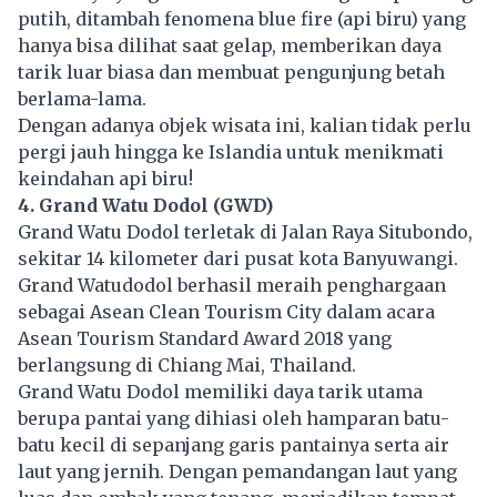
putih, ditambah fenomena blue fire (api biru) yang
hanya bisa dilihat saat gelap, memberikan daya
tarik luar biasa dan membuat pengunjung betah
berlama-lama.
Dengan adanya objek wisata ini, kalian tidak perlu
pergi jauh hingga ke Islandia untuk menikmati
keindahan api biru!
4. Grand Watu Dodol (GWD)
Grand Watu Dodol terletak di Jalan Raya Situbondo,
sekitar 14 kilometer dari pusat kota Banyuwangi.
Grand Watudodol berhasil meraih penghargaan
sebagai Asean Clean Tourism City dalam acara
Asean Tourism Standard Award 2018 yang
berlangsung di Chiang Mai, Thailand.
Grand Watu Dodol memiliki daya tarik utama
berupa pantai yang dihiasi oleh hamparan batu-
batu kecil di sepanjang garis pantainya serta air
laut yang jernih. Dengan pemandangan laut yang