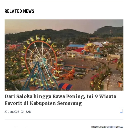
RELATED NEWS
Dari Saloka hingga Rawa Pening, Ini 9 Wisata
Favorit di Kabupaten Semarang
20 Jun 2026 - 02:13AM