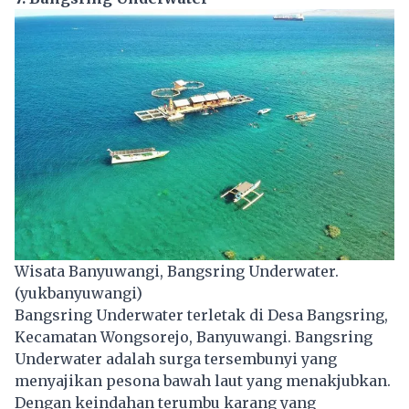
Wisata Banyuwangi, Bangsring Underwater.
(yukbanyuwangi)
Bangsring Underwater terletak di Desa Bangsring,
Kecamatan Wongsorejo, Banyuwangi. Bangsring
Underwater adalah surga tersembunyi yang
menyajikan pesona bawah laut yang menakjubkan.
Dengan keindahan terumbu karang yang