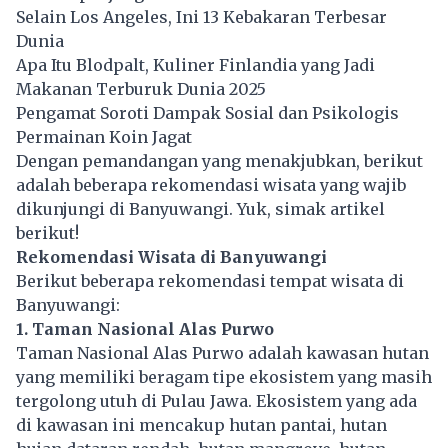
Selain Los Angeles, Ini 13 Kebakaran Terbesar
Dunia
Apa Itu Blodpalt, Kuliner Finlandia yang Jadi
Makanan Terburuk Dunia 2025
Pengamat Soroti Dampak Sosial dan Psikologis
Permainan Koin Jagat
Dengan pemandangan yang menakjubkan, berikut
adalah beberapa rekomendasi wisata yang wajib
dikunjungi di Banyuwangi. Yuk, simak artikel
berikut!
Rekomendasi Wisata di Banyuwangi
Berikut beberapa rekomendasi tempat wisata di
Banyuwangi:
1. Taman Nasional Alas Purwo
Taman Nasional Alas Purwo adalah kawasan hutan
yang memiliki beragam tipe ekosistem yang masih
tergolong utuh di Pulau Jawa. Ekosistem yang ada
di kawasan ini mencakup hutan pantai, hutan