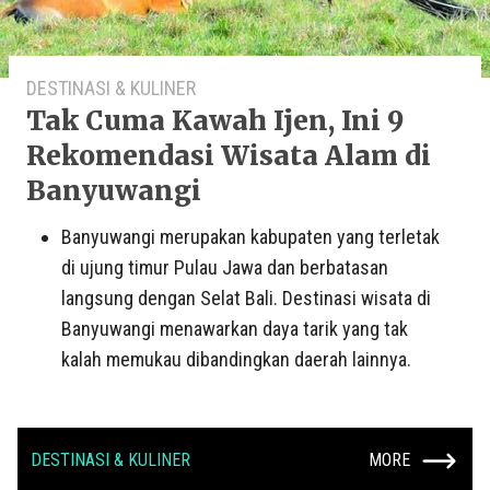
DESTINASI & KULINER
Tak Cuma Kawah Ijen, Ini 9
Rekomendasi Wisata Alam di
Banyuwangi
Banyuwangi merupakan kabupaten yang terletak
di ujung timur Pulau Jawa dan berbatasan
langsung dengan Selat Bali. Destinasi wisata di
Banyuwangi menawarkan daya tarik yang tak
kalah memukau dibandingkan daerah lainnya.
DESTINASI & KULINER
MORE