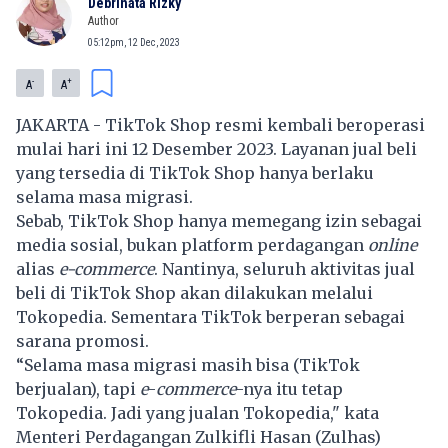
Debrinata Rizky
Author
05:12pm, 12 Dec, 2023
-
+
A
A
JAKARTA - TikTok Shop resmi kembali beroperasi
mulai hari ini 12 Desember 2023. Layanan jual beli
yang tersedia di TikTok Shop hanya berlaku
selama masa migrasi.
Sebab, TikTok Shop hanya memegang izin sebagai
media sosial, bukan platform perdagangan
online
alias
e-commerce
. Nantinya, seluruh aktivitas jual
beli di TikTok Shop akan dilakukan melalui
Tokopedia. Sementara TikTok berperan sebagai
sarana promosi.
“Selama masa migrasi masih bisa (TikTok
berjualan), tapi
e
-
commerce
-nya itu tetap
Tokopedia. Jadi yang jualan Tokopedia," kata
Menteri Perdagangan Zulkifli Hasan (Zulhas)