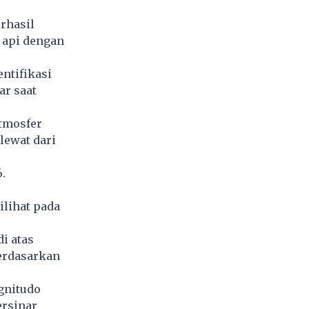
erhasil
 api dengan
entifikasi
ar saat
atmosfer
lewat dari
.
ilihat pada
i atas
berdasarkan
gnitudo
ersinar