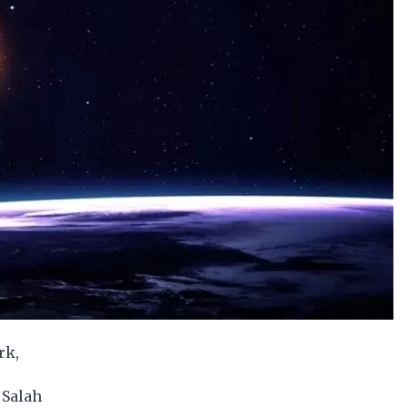
rk,
 Salah