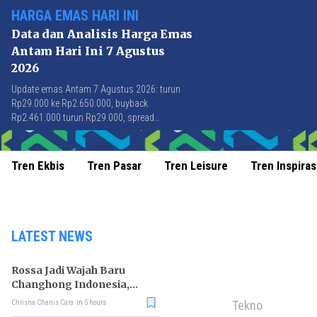
HARGA EMAS HARI INI
Data dan Analisis Harga Emas
Antam Hari Ini 7 Agustus
2026
Update emas Antam 7 Agustus 2026: turun
Rp29.000 ke Rp2.650.000, buyback
Rp2.461.000 turun Rp29.000, spread
Rp189.000 stabil di level terbaik sejak April
2026.
Tren Ekbis
Tren Pasar
Tren Leisure
Tren Inspiras
LATEST NEWS
Rossa Jadi Wajah Baru
Changhong Indonesia,
Garansi Produk Kini
Tekno
Chrisna Chanis Cara
in 5 hours
Sampai 25 Tahun