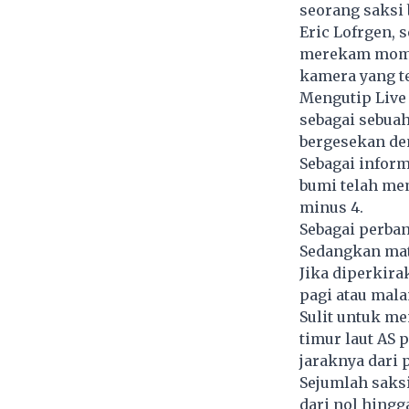
seorang saksi 
Eric Lofrgen, 
merekam momen
kamera yang t
Mengutip Live 
sebagai sebuah
bergesekan de
Sebagai infor
bumi telah mem
minus 4.
Sebagai perba
Sedangkan
ma
Jika diperkira
pagi atau mala
Sulit untuk me
timur laut AS 
jaraknya dari
Sejumlah saks
dari nol hingg