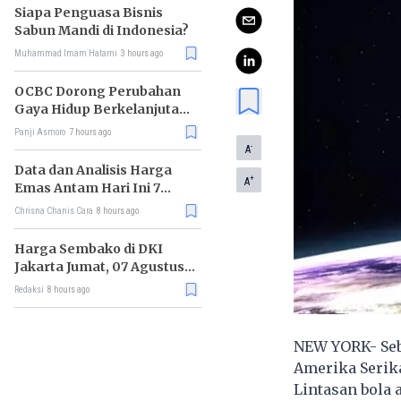
Siapa Penguasa Bisnis
Sabun Mandi di Indonesia?
Muhammad Imam Hatami
3 hours ago
OCBC Dorong Perubahan
Gaya Hidup Berkelanjutan
melalui Program RISE
Panji Asmoro
7 hours ago
-
A
Data dan Analisis Harga
+
A
Emas Antam Hari Ini 7
Agustus 2026
Chrisna Chanis Cara
8 hours ago
Harga Sembako di DKI
Jakarta Jumat, 07 Agustus
2026, Daging Sapi Naik, Gas
Redaksi
8 hours ago
Elpiji 3kg Turun
NEW YORK- Sebu
Amerika Serik
Lintasan bola 