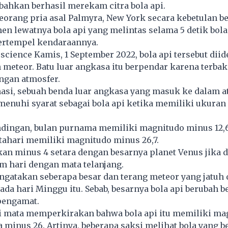
bahkan berhasil merekam citra bola api.
seorang pria asal Palmyra, New York secara kebetulan b
 lewatnya bola api yang melintas selama 5 detik bola
ertempel kendaraannya.
science Kamis, 1 September 2022, bola api tersebut diid
 meteor. Batu luar angkasa itu berpendar karena terbak
ngan atmosfer.
masi, sebuah benda luar angkasa yang masuk ke dalam 
enuhi syarat sebagai bola api ketika memiliki ukuran 
ndingan, bulan purnama memiliki magnitudo minus 12,6
tahari
memiliki magnitudo minus 26,7.
kan minus 4 setara dengan besarnya planet Venus jika d
m hari dengan mata telanjang.
ngatakan seberapa besar dan terang meteor yang jatuh d
pada hari Minggu itu. Sebab, besarnya bola api berubah 
 pengamat.
i mata memperkirakan bahwa bola api itu memiliki ma
a minus 26. Artinya, beberapa saksi melihat bola yang b