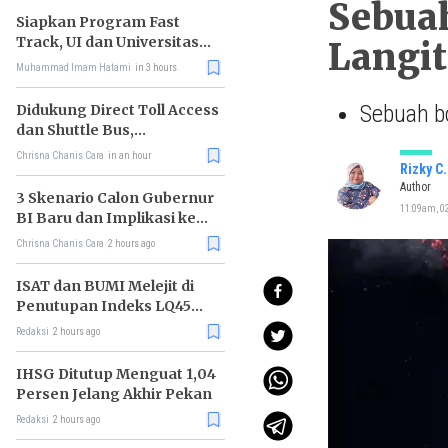
Sebuah
Siapkan Program Fast
Track, UI dan Universitas
Langit
Agung Podomoro Jalin
Muhammad Imam Hatami
in 3 hours
Kemitraan
Sebuah bo
Didukung Direct Toll Access
dan Shuttle Bus,
Paramount Petals Kian
Chrisna Chanis Cara
in an hour
Prospektif
Rizky C
Author
3 Skenario Calon Gubernur
11:09am, 02
BI Baru dan Implikasi ke
Pasar
Chrisna Chanis Cara
2 hours ago
ISAT dan BUMI Melejit di
Penutupan Indeks LQ45
Hari Ini
Redaksi
2 hours ago
IHSG Ditutup Menguat 1,04
Persen Jelang Akhir Pekan
Redaksi
2 hours ago