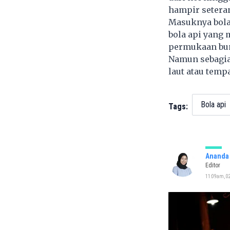
hampir setera
Masuknya bola 
bola api yang 
permukaan bu
Namun sebagian
laut atau temp
Bola api
Tags:
Ananda 
Editor
11:09am, 02