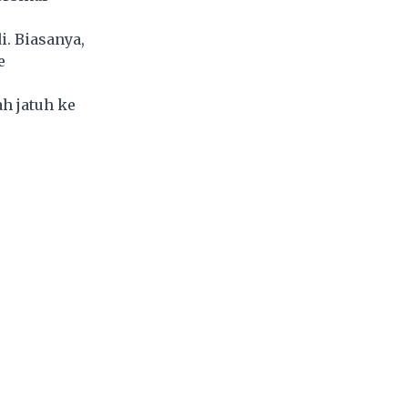
. Biasanya,
e
h jatuh ke