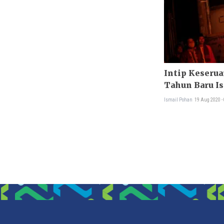
Intip Keserua
Tahun Baru I
Hijriyah
Ismail Pohan
19 Aug 2020 -