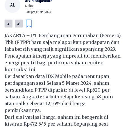
Alvin Bagaskara
AL
Author
04:03pm, 05 Mar, 2024
-
+
A
A
JAKARTA – PT Pembangunan Perumahan (Persero)
Tbk (PTPP) baru saja melaporkan pendapatan dan
laba bersih yang naik signifikan sepanjang 2023.
Pencapaian kinerja yang impresif itu memberikan
energi positif bagi performa saham emiten
kontruksi ini.
Berdasarkan data IDX Mobile pada penutupan
perdagangan sesi Selasa 5 Maret 2024, saham
bersandikan PTPP diparkir di level Rp520 per
saham. Angka tersebut melaju kencang 58 poin
atau naik sebesar 12,55% dari harga
pembukaannya.
Dari sisi variasi harga, saham ini bergerak di
kisaran Rp472-545 per saham. Sepanjang sesi